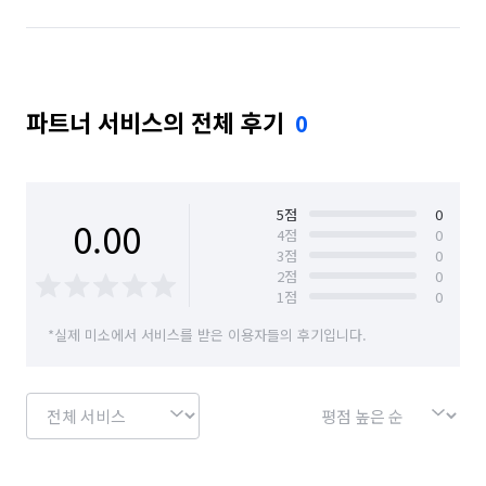
파트너 서비스의 전체 후기
0
5
점
0
0.00
4
점
0
3
점
0
2
점
0
1
점
0
*실제 미소에서 서비스를 받은 이용자들의 후기입니다.