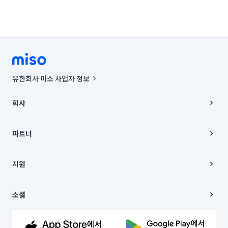
유한회사 미소 사업자 정보
사업자등록번호 : 291-87-00271 | 인허가번호 : 2016-3220163-14-5-
00019 |
회사
통신판매신고번호 : 2024-서울종로-1400(공정거래위원회 정보) |
대표이사 : CHING VICTOR COLUMBIA RHEE
회사소개
주소 | 본사: 서울특별시 종로구 율곡로 6(중학동, 트윈트리빌딩) B동 5층
채용
파트너
컨택센터 : 서울특별시 종로구 수송동 율곡로 24, 7층, 8층 미소
블로그
유한회사 미소는 통신판매중개자이며, 통신판매의 당사자가 아닙니다.
파트너 지원
상품, 상품정보, 거래에 관한 의무와 책임은 거래당사자에게 있습니다.
이사
지원
언론 보도 관련 문의:
contact@getmiso.com
이사 청소/입주 청소
대표번호: 1577-8808
고객센터
© 유한회사 미소. Miso, Inc. All Rights Reserved.
이용약관
소셜
개인정보처리방침
파트너 위치정보 이용약관
링크드인
문의하기
유튜브