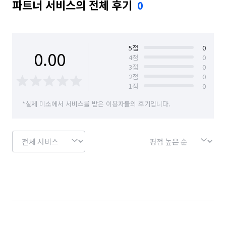
파트너 서비스의 전체 후기
0
경북 칠곡군
경북 포항시 남구
경북 포항시 북구
대구 남구
대구 달서구
대구 달성군
대구 동구
대구 북구
대구 서구
대구 수성구
5
점
0
0.00
4
점
0
3
점
0
대구 중구
대구 군위군
2
점
0
1
점
0
*실제 미소에서 서비스를 받은 이용자들의 후기입니다.