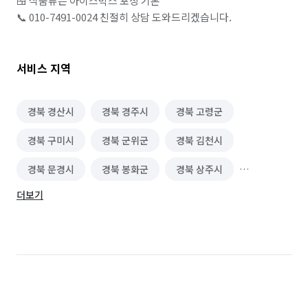
🍱 식품류는 아이스박스 포장 기본

📞 010-7491-0024 친절히 상담 도와드리겠습니다. 
서비스 지역
경북 경산시
경북 경주시
경북 고령군
경북 구미시
경북 군위군
경북 김천시
경북 문경시
경북 봉화군
경북 상주시
더보기
경북 성주군
경북 안동시
경북 영덕군
경북 영양군
경북 영주시
경북 영천시
경북 예천군
경북 울릉군
경북 울진군
경북 의성군
경북 청도군
경북 청송군