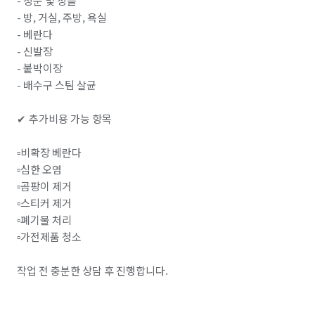
- 창문 및 창틀

- 방, 거실, 주방, 욕실

- 베란다

- 신발장

- 붙박이장

- 배수구 스팀 살균

✔ 추가비용 가능 항목

▫비확장 베란다

▫심한 오염

▫곰팡이 제거

▫스티커 제거

▫폐기물 처리

▫가전제품 청소

작업 전 충분한 상담 후 진행합니다.
