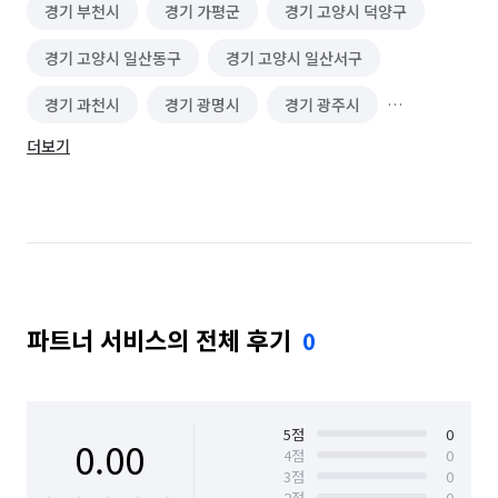
경기 부천시
경기 가평군
경기 고양시 덕양구
경기 고양시 일산동구
경기 고양시 일산서구
경기 과천시
경기 광명시
경기 광주시
더보기
경기 구리시
경기 군포시
경기 김포시
경기 남양주시
경기 동두천시
경기 성남시 분당구
경기 성남시 수정구
경기 성남시 중원구
경기 수원시 권선구
경기 수원시 영통구
파트너 서비스의 전체 후기
0
경기 수원시 장안구
경기 수원시 팔달구
경기 시흥시
경기 안산시 단원구
경기 안산시 상록구
경기 안성시
5
점
0
0.00
4
점
0
3
점
0
경기 안양시 동안구
경기 안양시 만안구
2
점
0