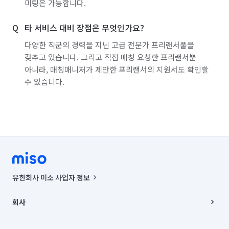
미팅은 가능합니다.
서울 성북구
서울 송파구
서울 양천구
타 서비스 대비 장점은 무엇인가요?
서울 영등포구
서울 용산구
서울 은평구
다양한 직군의 경력을 지닌 고급 전문가 프리랜서풀을
갖추고 있습니다. 그리고 직접 매칭 요청한 프리랜서뿐
서울 종로구
서울 중구
서울 중랑구
아니라, 매칭매니저가 제안한 프리랜서의 지원서도 확인할
수 있습니다.
경기 부천시 소사구
경기 부천시 원미구
경기 부천시 오정구
경기 화성시 동탄구
경기 화성시 효행구
경기 화성시 만세구
경기 화성시 병점구
유한회사 미소 사업자 정보
사업자등록번호 : 291-87-00271 | 인허가번호 : 2016-3220163-14-5-
00019 |
회사
통신판매신고번호 : 2024-서울종로-1400(공정거래위원회 정보) |
대표이사 : CHING VICTOR COLUMBIA RHEE
회사소개