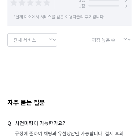
1
점
0
경기 양주시
경기 양평군
경기 여주시
*실제 미소에서 서비스를 받은 이용자들의 후기입니다.
경기 연천군
경기 오산시
경기 용인시 기흥구
경기 용인시 수지구
경기 용인시 처인구
경기 의왕시
경기 의정부시
경기 이천시
경기 파주시
경기 평택시
경기 포천시
경기 하남시
경기 화성시
서울 강남구
서울 강동구
서울 강북구
서울 강서구
서울 관악구
서울 광진구
서울 구로구
자주 묻는 질문
서울 금천구
서울 노원구
서울 도봉구
사전미팅이 가능한가요?
서울 동대문구
서울 동작구
서울 마포구
규정에 준하여 채팅과 유선상담만 가능합니다. 결제 후의
서울 서대문구
서울 서초구
서울 성동구