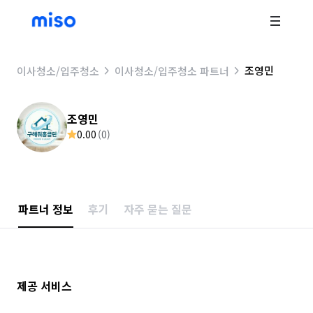
조영민
이사청소/입주청소
이사청소/입주청소 파트너
조영민
0.00
(
0
)
파트너 정보
후기
자주 묻는 질문
제공 서비스