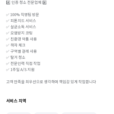
#️⃣ 인증 청소 전문업체 #️⃣

✅ 100% 직영팀 방문

✅ 피톤치드 서비스

✅ 살균소독 서비스

✅ 오염방지 코팅

✅ 친환경 약품 사용

✅ 하자 체크

✅ 구역별 걸레 사용

✅ 탈거 청소

✅ 전문인력 직접 작업

✅ 1주일 A/S 지원

고객 만족을 최우선으로 생각하며 책임감 있게 작업합니다
서비스 지역