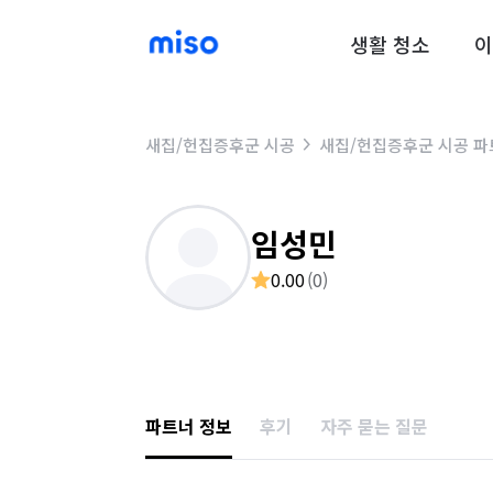
생활 청소
이
새집/헌집증후군 시공
새집/헌집증후군 시공 파
임성민
0.00
(
0
)
파트너 정보
후기
자주 묻는 질문