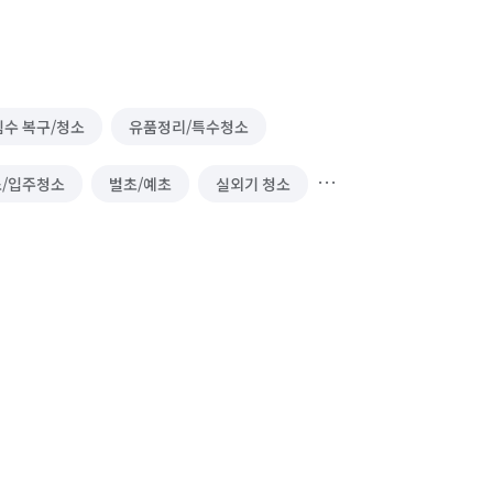
침수 복구/청소
유품정리/특수청소
/입주청소
벌초/예초
실외기 청소
정/경비)
하수구 청소
실내 소독
곰팡이 제거
배관 청소