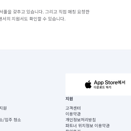
서풀을 갖추고 있습니다. 그리고 직접 매칭 요청한
랜서의 지원서도 확인할 수 있습니다.
63-14-5-00019 |
지원
보) |
지원
고객센터
빌딩) B동 5층
이용약관
 미소
소/입주 청소
개인정보처리방침
 아닙니다.
파트너 위치정보 이용약관
게 있습니다.