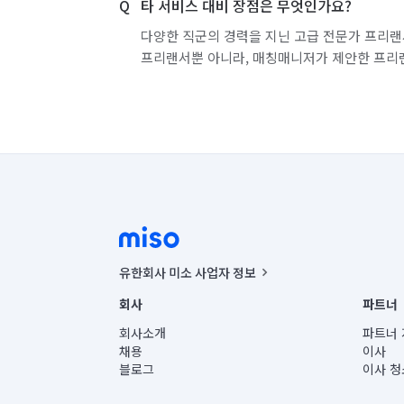
타 서비스 대비 장점은 무엇인가요?
다양한 직군의 경력을 지닌 고급 전문가 프리랜
프리랜서뿐 아니라, 매칭매니저가 제안한 프리
유한회사 미소 사업자 정보
사업자등록번호 : 291-87-00271 | 인허가번호 : 2016-32201
회사
파트너
통신판매신고번호 : 2024-서울종로-1400(공정거래위원회 정
대표이사 : CHING VICTOR COLUMBIA RHEE
회사소개
파트너 
주소 | 본사: 서울특별시 종로구 율곡로 6(중학동, 트윈트리
채용
이사
컨택센터 : 서울특별시 종로구 수송동 율곡로 24, 7층, 8층
블로그
이사 청
유한회사 미소는 통신판매중개자이며, 통신판매의 당사자가
상품, 상품정보, 거래에 관한 의무와 책임은 거래당사자에