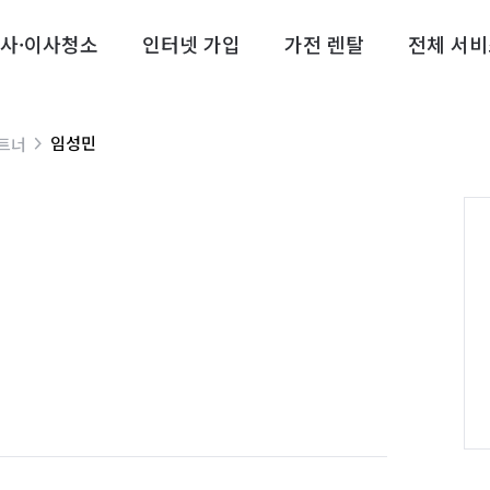
사·이사청소
인터넷 가입
가전 렌탈
전체 서비
임성민
트너