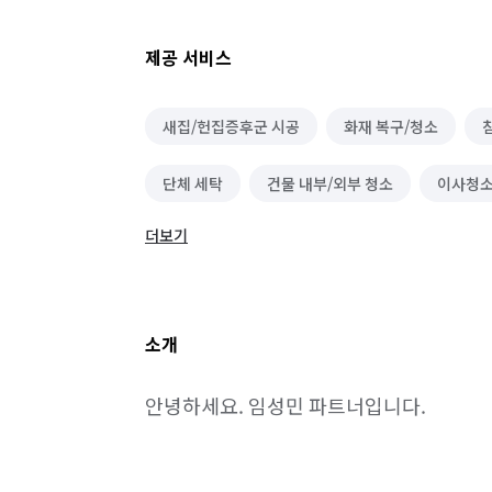
제공 서비스
새집/헌집증후군 시공
화재 복구/청소
단체 세탁
건물 내부/외부 청소
이사청소
더보기
바닥 청소 (왁스 코팅)
건물 관리(종합/시설/행
정리수납 전문가
악취 제거
해충방역
소개
비둘기 퇴치
안녕하세요. 임성민 파트너입니다.