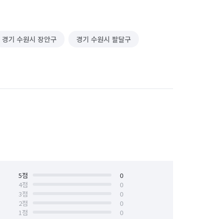
경기 수원시 장안구
경기 수원시 팔달구
5
점
0
4
점
0
3
점
0
2
점
0
1
점
0