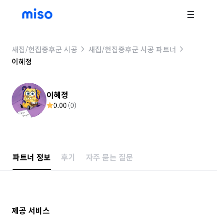
새집/헌집증후군 시공
새집/헌집증후군 시공 파트너
이혜정
이혜정
0.00
(
0
)
파트너 정보
후기
자주 묻는 질문
제공 서비스