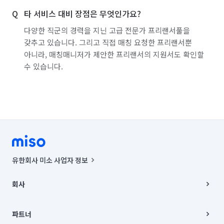
타 서비스 대비 장점은 무엇인가요?
다양한 직군의 경력을 지닌 고급 전문가 프리랜서풀을
갖추고 있습니다. 그리고 직접 매칭 요청한 프리랜서뿐
아니라, 매칭매니저가 제안한 프리랜서의 지원서도 확인할
수 있습니다.
유한회사 미소 사업자 정보
사업자등록번호 : 291-87-00271 | 인허가번호 : 2016-3220163-14-5-
00019 |
회사
통신판매신고번호 : 2024-서울종로-1400(공정거래위원회 정보) |
대표이사 : CHING VICTOR COLUMBIA RHEE
회사소개
주소 | 본사: 서울특별시 종로구 율곡로 6(중학동, 트윈트리빌딩) B동 5층
채용
파트너
컨택센터 : 서울특별시 종로구 수송동 율곡로 24, 7층, 8층 미소