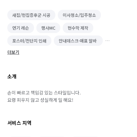
새집/헌집증후군 시공
이사청소/입주청소
연기 레슨
행사MC
현수막 제작
포스터/전단지 인쇄
안내데스크·매표 알바
더보기
주차관리·주차도우미 알바
단기 서비스·행사 알바
신문·잡지·출판사 알바
방송사·프로덕션 알바
소개
조명·음향·무대 알바
보조출연·방청 알바
가구·침구·생활소품점 알바
이색테마·키즈카페 알바
손이 빠르고 책임감 있는 스타일입니다.

요령 피우지 않고 성실하게 일 해요!
놀이공원·테마파크 알바
찜질방·사우나·스파 알바
호텔·리조트·숙박시설 알바
방송스텝·촬영보조 알바
서비스 지역
여행·캠프·레포츠 알바
영화·공연·전시장 알바