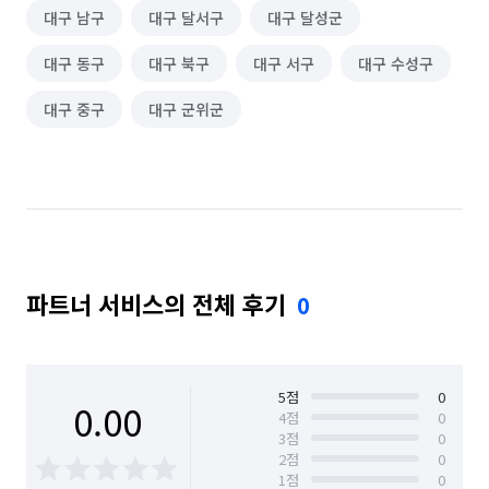
대구 남구
대구 달서구
대구 달성군
피트니스·스포츠 알바
편의점 알바
대구 동구
대구 북구
대구 서구
대구 수성구
의류·잡화매장 알바
휴대폰·전자제품매장 알바
대구 중구
대구 군위군
단기 매장관리·판매 알바
단기 문화·여가·생활 알바
단기 방송·미디어 알바
부분·피팅모델 알바
반주자 알바
약국 알바
노래방·멀티방·만화카페 알바
파트너 서비스의 전체 후기
백화점·면세점·아울렛 알바
마트·유통점 알바
0
농수산·청과·축산점 알바
PC방·오락실·게임장 알바
서점·문구·팬시점 알바
볼링·당구·스크린골프장 알바
5
점
0
0.00
4
점
0
인터넷쇼핑몰·소셜커머스·홈쇼핑 알바
출력/제본
3
점
0
2
점
0
1
점
0
보안·경비·경호 알바
이벤트·행사스텝 알바