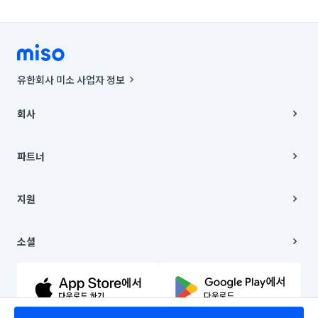
유한회사 미소 사업자 정보
사업자등록번호 : 291-87-00271 | 인허가번호 : 2016-3220163-14-5-
00019 |
회사
통신판매신고번호 : 2024-서울종로-1400(공정거래위원회 정보) |
대표이사 : CHING VICTOR COLUMBIA RHEE
회사소개
주소 | 본사: 서울특별시 종로구 율곡로 6(중학동, 트윈트리빌딩) B동 5층
채용
파트너
컨택센터 : 서울특별시 종로구 수송동 율곡로 24, 7층, 8층 미소
블로그
유한회사 미소는 통신판매중개자이며, 통신판매의 당사자가 아닙니다.
파트너 지원
상품, 상품정보, 거래에 관한 의무와 책임은 거래당사자에게 있습니다.
이사
지원
언론 보도 관련 문의:
contact@getmiso.com
이사 청소/입주 청소
대표번호: 1577-8808
고객센터
© 유한회사 미소. Miso, Inc. All Rights Reserved.
이용약관
소셜
개인정보처리방침
파트너 위치정보 이용약관
링크드인
문의하기
유튜브