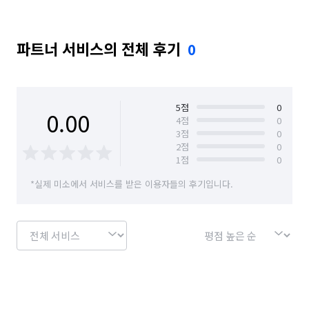
파트너 서비스의 전체 후기
0
5
점
0
0.00
4
점
0
3
점
0
2
점
0
1
점
0
*실제 미소에서 서비스를 받은 이용자들의 후기입니다.