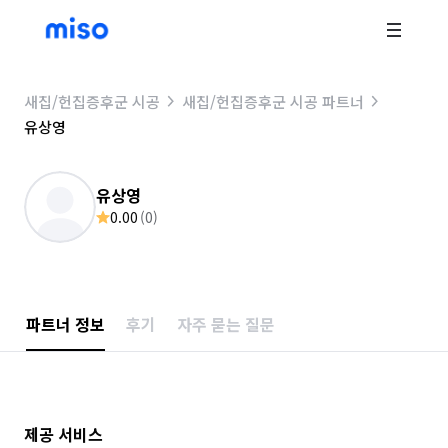
새집/헌집증후군 시공
새집/헌집증후군 시공 파트너
유상영
유상영
0.00
(
0
)
파트너 정보
후기
자주 묻는 질문
제공 서비스