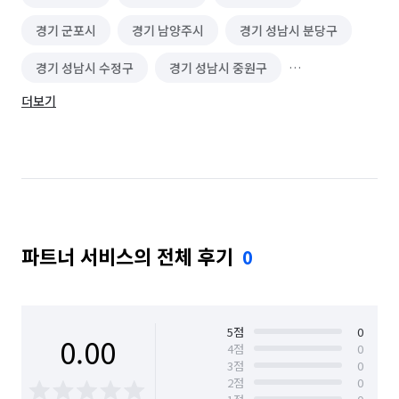
경기 군포시
경기 남양주시
경기 성남시 분당구
경기 성남시 수정구
경기 성남시 중원구
더보기
경기 수원시 권선구
경기 수원시 영통구
경기 수원시 장안구
경기 수원시 팔달구
경기 시흥시
경기 안산시 단원구
경기 안산시 상록구
경기 안성시
파트너 서비스의 전체 후기
0
경기 안양시 동안구
경기 안양시 만안구
경기 양주시
경기 오산시
경기 용인시 기흥구
경기 용인시 수지구
경기 용인시 처인구
5
점
0
0.00
4
점
0
3
점
0
경기 의왕시
경기 이천시
경기 평택시
2
점
0