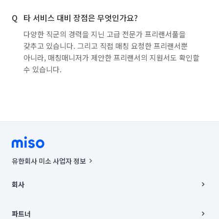
타 서비스 대비 장점은 무엇인가요?
다양한 직군의 경력을 지닌 고급 전문가 프리랜서풀을
갖추고 있습니다. 그리고 직접 매칭 요청한 프리랜서뿐
아니라, 매칭매니저가 제안한 프리랜서의 지원서도 확인할
수 있습니다.
유한회사 미소 사업자 정보
사업자등록번호 : 291-87-00271 | 인허가번호 : 2016-3220163-14-5-
00019 |
회사
통신판매신고번호 : 2024-서울종로-1400(공정거래위원회 정보) |
대표이사 : CHING VICTOR COLUMBIA RHEE
회사소개
주소 | 본사: 서울특별시 종로구 율곡로 6(중학동, 트윈트리빌딩) B동 5층
채용
파트너