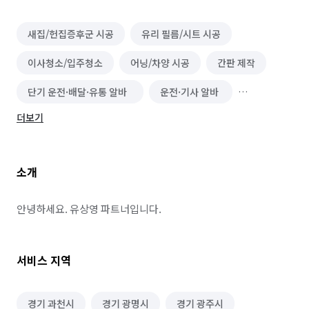
새집/헌집증후군 시공
유리 필름/시트 시공
이사청소/입주청소
어닝/차양 시공
간판 제작
단기 운전·배달·유통 알바
운전·기사 알바
더보기
배달·택배·퀵서비스 알바
인테리어 필름 시공
소개
안녕하세요. 유상영 파트너입니다.
서비스 지역
경기 과천시
경기 광명시
경기 광주시