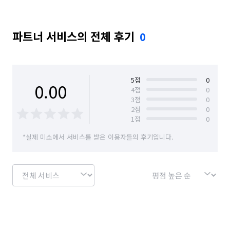
파트너 서비스의 전체 후기
0
5
점
0
0.00
4
점
0
3
점
0
2
점
0
1
점
0
*실제 미소에서 서비스를 받은 이용자들의 후기입니다.