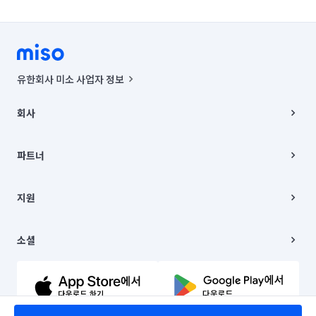
유한회사 미소 사업자 정보
사업자등록번호 : 291-87-00271 | 인허가번호 : 2016-3220163-14-5-
00019 |
회사
통신판매신고번호 : 2024-서울종로-1400(공정거래위원회 정보) |
대표이사 : CHING VICTOR COLUMBIA RHEE
회사소개
주소 | 본사: 서울특별시 종로구 율곡로 6(중학동, 트윈트리빌딩) B동 5층
채용
파트너
컨택센터 : 서울특별시 종로구 수송동 율곡로 24, 7층, 8층 미소
블로그
유한회사 미소는 통신판매중개자이며, 통신판매의 당사자가 아닙니다.
파트너 지원
상품, 상품정보, 거래에 관한 의무와 책임은 거래당사자에게 있습니다.
이사
지원
언론 보도 관련 문의:
contact@getmiso.com
이사 청소/입주 청소
대표번호: 1577-8808
고객센터
© 유한회사 미소. Miso, Inc. All Rights Reserved.
이용약관
소셜
개인정보처리방침
파트너 위치정보 이용약관
링크드인
문의하기
유튜브