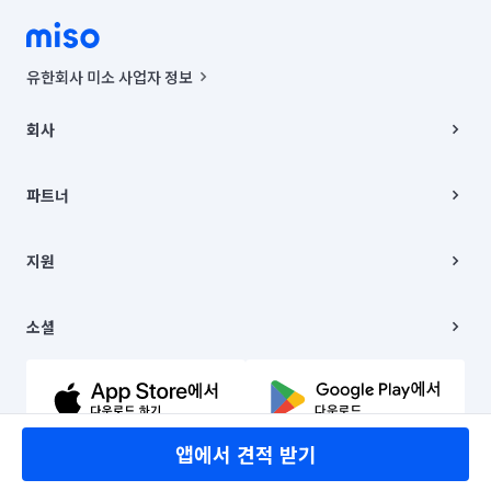
유한회사 미소 사업자 정보
사업자등록번호 : 291-87-00271 | 인허가번호 : 2016-3220163-14-5-
00019 |
회사
통신판매신고번호 : 2024-서울종로-1400(공정거래위원회 정보) |
대표이사 : CHING VICTOR COLUMBIA RHEE
회사소개
주소 | 본사: 서울특별시 종로구 율곡로 6(중학동, 트윈트리빌딩) B동 5층
채용
파트너
컨택센터 : 서울특별시 종로구 수송동 율곡로 24, 7층, 8층 미소
블로그
유한회사 미소는 통신판매중개자이며, 통신판매의 당사자가 아닙니다.
파트너 지원
상품, 상품정보, 거래에 관한 의무와 책임은 거래당사자에게 있습니다.
이사
지원
언론 보도 관련 문의:
contact@getmiso.com
이사 청소/입주 청소
대표번호: 1577-8808
고객센터
© 유한회사 미소. Miso, Inc. All Rights Reserved.
이용약관
소셜
개인정보처리방침
파트너 위치정보 이용약관
링크드인
문의하기
유튜브
앱에서 견적 받기