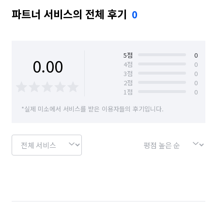
파트너 서비스의 전체 후기
0
5
점
0
0.00
4
점
0
3
점
0
2
점
0
1
점
0
*실제 미소에서 서비스를 받은 이용자들의 후기입니다.