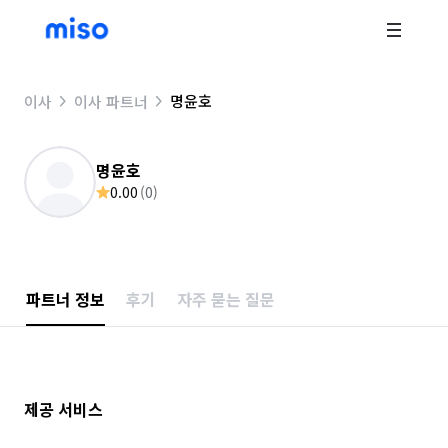
명윤호
이사
이사 파트너
명윤호
0.00
(
0
)
파트너 정보
후기
자주 묻는 질문
제공 서비스