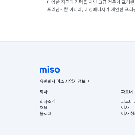
다양한 직군의 경력을 지닌 고급 전문가 프리랜
프리랜서뿐 아니라, 매칭매니저가 제안한 프리
유한회사 미소 사업자 정보
사업자등록번호 : 291-87-00271 | 인허가번호 : 2016-32201
회사
파트너
통신판매신고번호 : 2024-서울종로-1400(공정거래위원회 정
대표이사 : CHING VICTOR COLUMBIA RHEE
회사소개
파트너 
주소 | 본사: 서울특별시 종로구 율곡로 6(중학동, 트윈트리
채용
이사
컨택센터 : 서울특별시 종로구 수송동 율곡로 24, 7층, 8층
블로그
이사 청
유한회사 미소는 통신판매중개자이며, 통신판매의 당사자가
상품, 상품정보, 거래에 관한 의무와 책임은 거래당사자에
언론 보도 관련 문의:
contact@getmiso.com