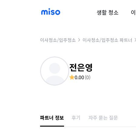
생활 청소
이
이사청소/입주청소
이사청소/입주청소 파트너
전은영
0.00
(
0
)
파트너 정보
후기
자주 묻는 질문