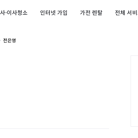
사·이사청소
인터넷 가입
가전 렌탈
전체 서비
전은영