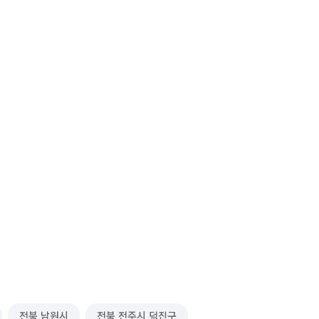
전북 남원시
전북 전주시 덕진구