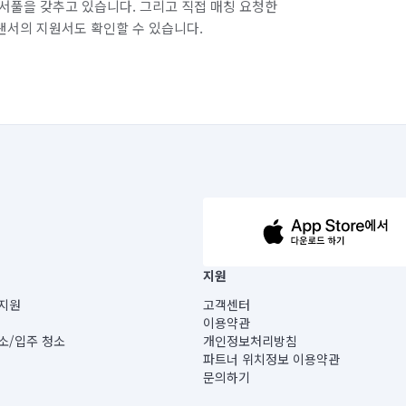
서풀을 갖추고 있습니다. 그리고 직접 매칭 요청한
랜서의 지원서도 확인할 수 있습니다.
63-14-5-00019 |
지원
보) |
지원
고객센터
빌딩) B동 5층
이용약관
 미소
소/입주 청소
개인정보처리방침
 아닙니다.
파트너 위치정보 이용약관
게 있습니다.
문의하기