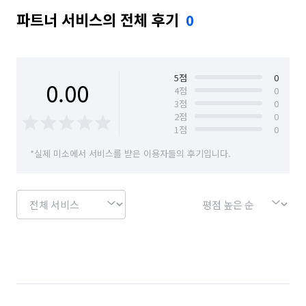
파트너 서비스의 전체 후기
0
5
점
0
0.00
4
점
0
3
점
0
2
점
0
1
점
0
*실제 미소에서 서비스를 받은 이용자들의 후기입니다.