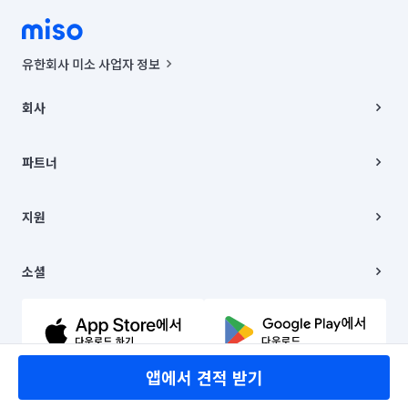
유한회사 미소 사업자 정보
사업자등록번호 : 291-87-00271 | 인허가번호 : 2016-3220163-14-5-
00019 |
회사
통신판매신고번호 : 2024-서울종로-1400(공정거래위원회 정보) |
대표이사 : CHING VICTOR COLUMBIA RHEE
회사소개
주소 | 본사: 서울특별시 종로구 율곡로 6(중학동, 트윈트리빌딩) B동 5층
채용
파트너
컨택센터 : 서울특별시 종로구 수송동 율곡로 24, 7층, 8층 미소
블로그
유한회사 미소는 통신판매중개자이며, 통신판매의 당사자가 아닙니다.
파트너 지원
상품, 상품정보, 거래에 관한 의무와 책임은 거래당사자에게 있습니다.
이사
지원
언론 보도 관련 문의:
contact@getmiso.com
이사 청소/입주 청소
대표번호: 1577-8808
고객센터
© 유한회사 미소. Miso, Inc. All Rights Reserved.
이용약관
소셜
개인정보처리방침
파트너 위치정보 이용약관
링크드인
문의하기
유튜브
앱에서 견적 받기