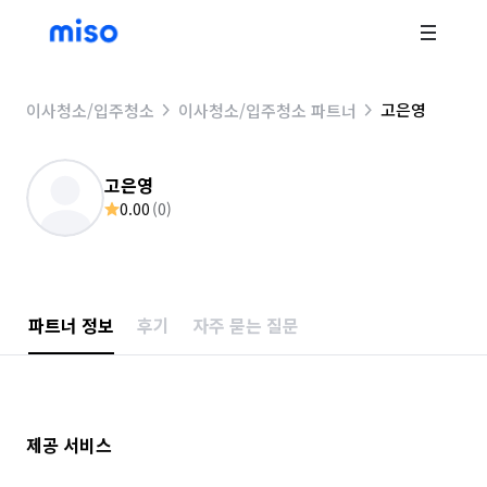
고은영
이사청소/입주청소
이사청소/입주청소 파트너
고은영
0.00
(
0
)
파트너 정보
후기
자주 묻는 질문
제공 서비스