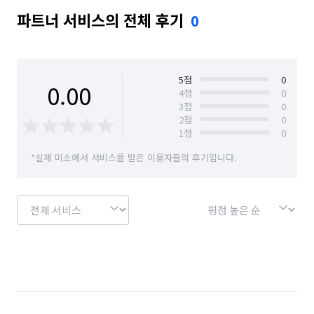
파트너 서비스의 전체 후기
0
5
점
0
0.00
4
점
0
3
점
0
2
점
0
1
점
0
*실제 미소에서 서비스를 받은 이용자들의 후기입니다.