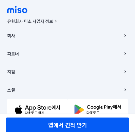
유한회사 미소 사업자 정보
사업자등록번호 : 291-87-00271 | 인허가번호 : 2016-3220163-14-5-
00019 |
회사
통신판매신고번호 : 2024-서울종로-1400(공정거래위원회 정보) |
대표이사 : CHING VICTOR COLUMBIA RHEE
회사소개
주소 | 본사: 서울특별시 종로구 율곡로 6(중학동, 트윈트리빌딩) B동 5층
채용
파트너
컨택센터 : 서울특별시 종로구 수송동 율곡로 24, 7층, 8층 미소
블로그
유한회사 미소는 통신판매중개자이며, 통신판매의 당사자가 아닙니다.
파트너 지원
상품, 상품정보, 거래에 관한 의무와 책임은 거래당사자에게 있습니다.
이사
지원
언론 보도 관련 문의:
contact@getmiso.com
이사 청소/입주 청소
대표번호: 1577-8808
고객센터
© 유한회사 미소. Miso, Inc. All Rights Reserved.
이용약관
소셜
개인정보처리방침
파트너 위치정보 이용약관
링크드인
문의하기
유튜브
앱에서 견적 받기