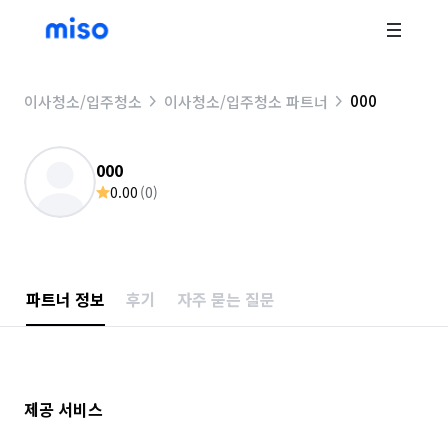
000
이사청소/입주청소
이사청소/입주청소 파트너
000
0.00
(
0
)
파트너 정보
후기
자주 묻는 질문
제공 서비스