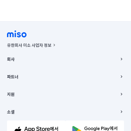
유한회사 미소 사업자 정보
사업자등록번호 : 291-87-00271 | 인허가번호 : 2016-3220163-14-5-
00019 |
회사
통신판매신고번호 : 2024-서울종로-1400(공정거래위원회 정보) |
대표이사 : CHING VICTOR COLUMBIA RHEE
회사소개
주소 | 본사: 서울특별시 종로구 율곡로 6(중학동, 트윈트리빌딩) B동 5층
채용
파트너
컨택센터 : 서울특별시 종로구 수송동 율곡로 24, 7층, 8층 미소
블로그
유한회사 미소는 통신판매중개자이며, 통신판매의 당사자가 아닙니다.
파트너 지원
상품, 상품정보, 거래에 관한 의무와 책임은 거래당사자에게 있습니다.
이사
지원
언론 보도 관련 문의:
contact@getmiso.com
이사 청소/입주 청소
대표번호: 1577-8808
고객센터
© 유한회사 미소. Miso, Inc. All Rights Reserved.
이용약관
소셜
개인정보처리방침
파트너 위치정보 이용약관
링크드인
문의하기
유튜브