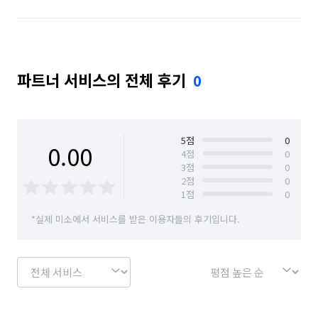
파트너 서비스의 전체 후기
0
5
점
0
0.00
4
점
0
3
점
0
2
점
0
1
점
0
*실제 미소에서 서비스를 받은 이용자들의 후기입니다.