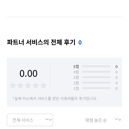
파트너 서비스의 전체 후기
0
5
점
0
0.00
4
점
0
3
점
0
2
점
0
1
점
0
*실제 미소에서 서비스를 받은 이용자들의 후기입니다.