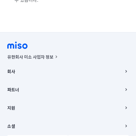
유한회사 미소 사업자 정보
사업자등록번호 : 291-87-00271 | 인허가번호 : 2016-3220163-14-5-
00019 |
회사
통신판매신고번호 : 2024-서울종로-1400(공정거래위원회 정보) |
대표이사 : CHING VICTOR COLUMBIA RHEE
회사소개
주소 | 본사: 서울특별시 종로구 율곡로 6(중학동, 트윈트리빌딩) B동 5층
채용
파트너
컨택센터 : 서울특별시 종로구 수송동 율곡로 24, 7층, 8층 미소
블로그
유한회사 미소는 통신판매중개자이며, 통신판매의 당사자가 아닙니다.
파트너 지원
상품, 상품정보, 거래에 관한 의무와 책임은 거래당사자에게 있습니다.
이사
지원
언론 보도 관련 문의:
contact@getmiso.com
이사 청소/입주 청소
대표번호: 1577-8808
고객센터
© 유한회사 미소. Miso, Inc. All Rights Reserved.
이용약관
소셜
개인정보처리방침