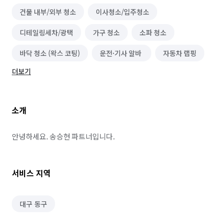
건물 내부/외부 청소
이사청소/입주청소
디테일링세차/광택
가구 청소
소파 청소
바닥 청소 (왁스 코팅)
운전·기사 알바
자동차 랩핑
더보기
자동차 튜닝
폐기물 처리
철거
카페트 청소
소개
안녕하세요. 송승현 파트너입니다.
서비스 지역
대구 동구