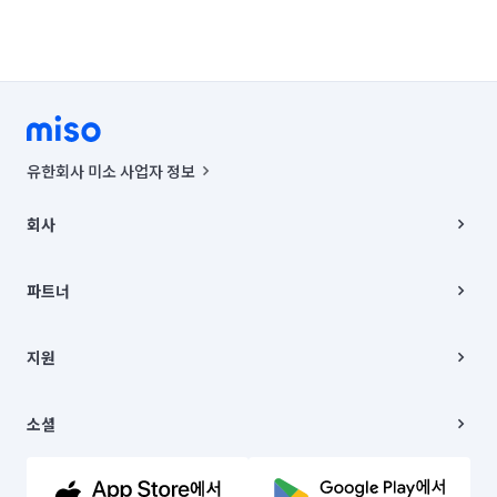
유한회사 미소 사업자 정보
사업자등록번호 : 291-87-00271 | 인허가번호 : 2016-3220163-14-5-
00019 |
회사
통신판매신고번호 : 2024-서울종로-1400(공정거래위원회 정보) |
대표이사 : CHING VICTOR COLUMBIA RHEE
회사소개
주소 | 본사: 서울특별시 종로구 율곡로 6(중학동, 트윈트리빌딩) B동 5층
채용
파트너
컨택센터 : 서울특별시 종로구 수송동 율곡로 24, 7층, 8층 미소
블로그
유한회사 미소는 통신판매중개자이며, 통신판매의 당사자가 아닙니다.
파트너 지원
상품, 상품정보, 거래에 관한 의무와 책임은 거래당사자에게 있습니다.
이사
지원
언론 보도 관련 문의:
contact@getmiso.com
이사 청소/입주 청소
대표번호: 1577-8808
고객센터
© 유한회사 미소. Miso, Inc. All Rights Reserved.
이용약관
소셜
개인정보처리방침
파트너 위치정보 이용약관
링크드인
문의하기
유튜브