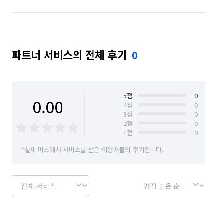
파트너 서비스의 전체 후기
0
5
점
0
0.00
4
점
0
3
점
0
2
점
0
1
점
0
*실제 미소에서 서비스를 받은 이용자들의 후기입니다.