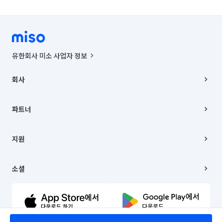
유한회사 미소 사업자 정보
사업자등록번호 : 291-87-00271 | 인허가번호 : 2016-3220163-14-5-
00019 |
회사
통신판매신고번호 : 2024-서울종로-1400(공정거래위원회 정보) |
대표이사 : CHING VICTOR COLUMBIA RHEE
회사소개
주소 | 본사: 서울특별시 종로구 율곡로 6(중학동, 트윈트리빌딩) B동 5층
채용
파트너
컨택센터 : 서울특별시 종로구 수송동 율곡로 24, 7층, 8층 미소
블로그
유한회사 미소는 통신판매중개자이며, 통신판매의 당사자가 아닙니다.
파트너 지원
상품, 상품정보, 거래에 관한 의무와 책임은 거래당사자에게 있습니다.
이사
지원
언론 보도 관련 문의:
contact@getmiso.com
이사 청소/입주 청소
대표번호: 1577-8808
고객센터
© 유한회사 미소. Miso, Inc. All Rights Reserved.
이용약관
소셜
개인정보처리방침
파트너 위치정보 이용약관
링크드인
문의하기
유튜브