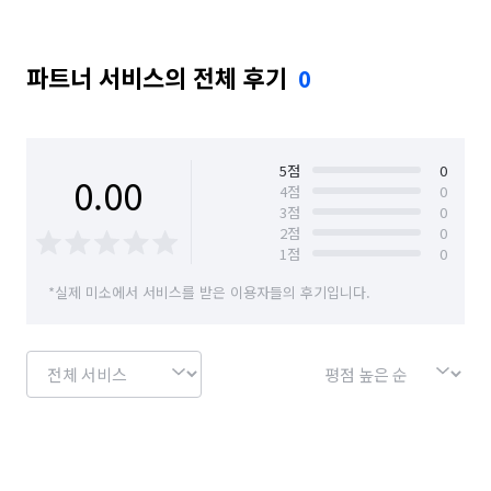
파트너 서비스의 전체 후기
0
5
점
0
0.00
4
점
0
3
점
0
2
점
0
1
점
0
*실제 미소에서 서비스를 받은 이용자들의 후기입니다.