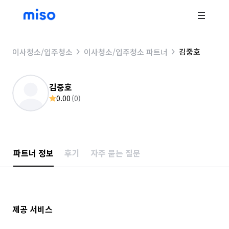
김중호
이사청소/입주청소
이사청소/입주청소 파트너
김중호
0.00
(
0
)
파트너 정보
후기
자주 묻는 질문
제공 서비스