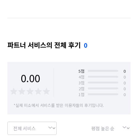
서울 마포구
서울 서대문구
서울 서초구
서울 성동구
서울 성북구
서울 송파구
서울 양천구
서울 영등포구
서울 용산구
파트너 서비스의 전체 후기
0
서울 은평구
서울 종로구
서울 중구
서울 중랑구
5
점
0
0.00
4
점
0
3
점
0
2
점
0
1
점
0
*실제 미소에서 서비스를 받은 이용자들의 후기입니다.