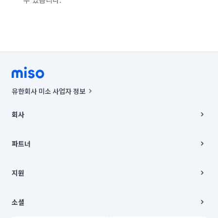
유한회사 미소 사업자 정보
사업자등록번호 : 291-87-00271 | 인허가번호 : 2016-3220163-14-5-
00019 |
회사
통신판매신고번호 : 2024-서울종로-1400(공정거래위원회 정보) |
대표이사 : CHING VICTOR COLUMBIA RHEE
회사소개
주소 | 본사: 서울특별시 종로구 율곡로 6(중학동, 트윈트리빌딩) B동 5층
채용
파트너
컨택센터 : 서울특별시 종로구 수송동 율곡로 24, 7층, 8층 미소
블로그
유한회사 미소는 통신판매중개자이며, 통신판매의 당사자가 아닙니다.
파트너 지원
상품, 상품정보, 거래에 관한 의무와 책임은 거래당사자에게 있습니다.
이사
지원
언론 보도 관련 문의:
contact@getmiso.com
이사 청소/입주 청소
대표번호: 1577-8808
고객센터
© 유한회사 미소. Miso, Inc. All Rights Reserved.
이용약관
소셜
개인정보처리방침