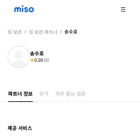
송수호
짐 보관
짐 보관 파트너
송수호
0.00
(
0
)
파트너 정보
후기
자주 묻는 질문
제공 서비스