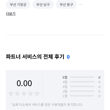
부산 기장군
부산 남구
부산 동구
더보기
부산 동래구
부산 부산진구
부산 북구
부산 사상구
부산 사하구
부산 서구
부산 수영구
부산 연제구
부산 영도구
부산 중구
부산 해운대구
파트너 서비스의 전체 후기
0
5
점
0
0.00
4
점
0
3
점
0
2
점
0
1
점
0
*실제 미소에서 서비스를 받은 이용자들의 후기입니다.