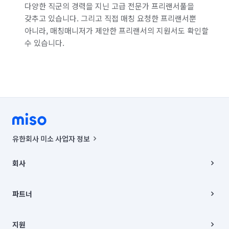
다양한 직군의 경력을 지닌 고급 전문가 프리랜서풀을
갖추고 있습니다. 그리고 직접 매칭 요청한 프리랜서뿐
아니라, 매칭매니저가 제안한 프리랜서의 지원서도 확인할
수 있습니다.
유한회사 미소 사업자 정보
사업자등록번호 : 291-87-00271 | 인허가번호 : 2016-3220163-14-5-
00019 |
회사
통신판매신고번호 : 2024-서울종로-1400(공정거래위원회 정보) |
대표이사 : CHING VICTOR COLUMBIA RHEE
회사소개
주소 | 본사: 서울특별시 종로구 율곡로 6(중학동, 트윈트리빌딩) B동 5층
채용
파트너
컨택센터 : 서울특별시 종로구 수송동 율곡로 24, 7층, 8층 미소
블로그
유한회사 미소는 통신판매중개자이며, 통신판매의 당사자가 아닙니다.
파트너 지원
상품, 상품정보, 거래에 관한 의무와 책임은 거래당사자에게 있습니다.
이사
지원