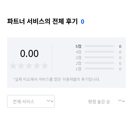
파트너 서비스의 전체 후기
0
5
점
0
0.00
4
점
0
3
점
0
2
점
0
1
점
0
*실제 미소에서 서비스를 받은 이용자들의 후기입니다.