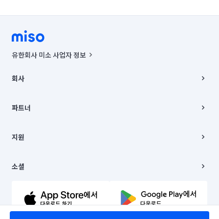
유한회사 미소 사업자 정보
사업자등록번호 : 291-87-00271 | 인허가번호 : 2016-3220163-14-5-
00019 |
회사
통신판매신고번호 : 2024-서울종로-1400(공정거래위원회 정보) |
대표이사 : CHING VICTOR COLUMBIA RHEE
회사소개
주소 | 본사: 서울특별시 종로구 율곡로 6(중학동, 트윈트리빌딩) B동 5층
채용
파트너
컨택센터 : 서울특별시 종로구 수송동 율곡로 24, 7층, 8층 미소
블로그
유한회사 미소는 통신판매중개자이며, 통신판매의 당사자가 아닙니다.
파트너 지원
상품, 상품정보, 거래에 관한 의무와 책임은 거래당사자에게 있습니다.
이사
지원
언론 보도 관련 문의:
contact@getmiso.com
이사 청소/입주 청소
대표번호: 1577-8808
고객센터
© 유한회사 미소. Miso, Inc. All Rights Reserved.
이용약관
소셜
개인정보처리방침
파트너 위치정보 이용약관
링크드인
문의하기
유튜브