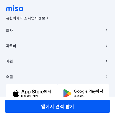
유한회사 미소 사업자 정보
사업자등록번호 : 291-87-00271 | 인허가번호 : 2016-3220163-14-5-
00019 |
회사
통신판매신고번호 : 2024-서울종로-1400(공정거래위원회 정보) |
대표이사 : CHING VICTOR COLUMBIA RHEE
회사소개
주소 | 본사: 서울특별시 종로구 율곡로 6(중학동, 트윈트리빌딩) B동 5층
채용
파트너
컨택센터 : 서울특별시 종로구 수송동 율곡로 24, 7층, 8층 미소
블로그
유한회사 미소는 통신판매중개자이며, 통신판매의 당사자가 아닙니다.
파트너 지원
상품, 상품정보, 거래에 관한 의무와 책임은 거래당사자에게 있습니다.
이사
지원
언론 보도 관련 문의:
contact@getmiso.com
이사 청소/입주 청소
대표번호: 1577-8808
고객센터
© 유한회사 미소. Miso, Inc. All Rights Reserved.
이용약관
소셜
개인정보처리방침
파트너 위치정보 이용약관
링크드인
문의하기
유튜브
앱에서 견적 받기