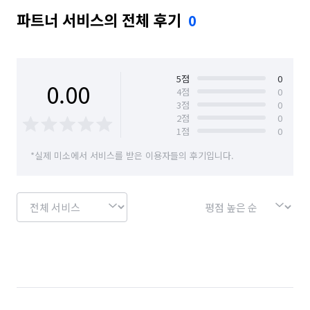
파트너 서비스의 전체 후기
0
5
점
0
0.00
4
점
0
3
점
0
2
점
0
1
점
0
*실제 미소에서 서비스를 받은 이용자들의 후기입니다.