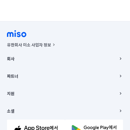
유한회사 미소 사업자 정보
사업자등록번호 : 291-87-00271 | 인허가번호 : 2016-3220163-14-5-
00019 |
회사
통신판매신고번호 : 2024-서울종로-1400(공정거래위원회 정보) |
대표이사 : CHING VICTOR COLUMBIA RHEE
회사소개
주소 | 본사: 서울특별시 종로구 율곡로 6(중학동, 트윈트리빌딩) B동 5층
채용
파트너
컨택센터 : 서울특별시 종로구 수송동 율곡로 24, 7층, 8층 미소
블로그
유한회사 미소는 통신판매중개자이며, 통신판매의 당사자가 아닙니다.
파트너 지원
상품, 상품정보, 거래에 관한 의무와 책임은 거래당사자에게 있습니다.
이사
지원
언론 보도 관련 문의:
contact@getmiso.com
이사 청소/입주 청소
대표번호: 1577-8808
고객센터
© 유한회사 미소. Miso, Inc. All Rights Reserved.
이용약관
소셜
개인정보처리방침
파트너 위치정보 이용약관
링크드인
문의하기
유튜브