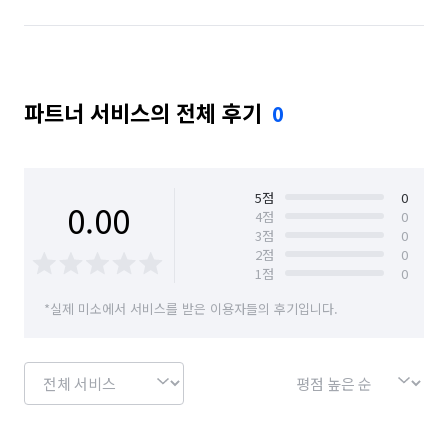
파트너 서비스의 전체 후기
0
5
점
0
0.00
4
점
0
3
점
0
2
점
0
1
점
0
*실제 미소에서 서비스를 받은 이용자들의 후기입니다.