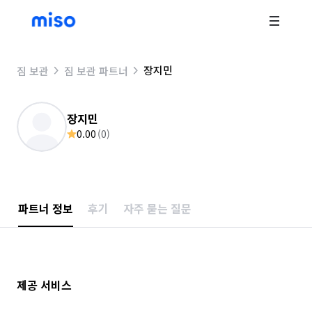
장지민
짐 보관
짐 보관 파트너
장지민
0.00
(
0
)
파트너 정보
후기
자주 묻는 질문
제공 서비스