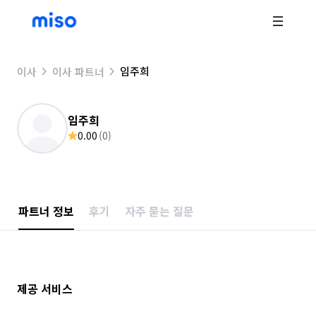
임주희
이사
이사 파트너
임주희
0.00
(
0
)
파트너 정보
후기
자주 묻는 질문
제공 서비스