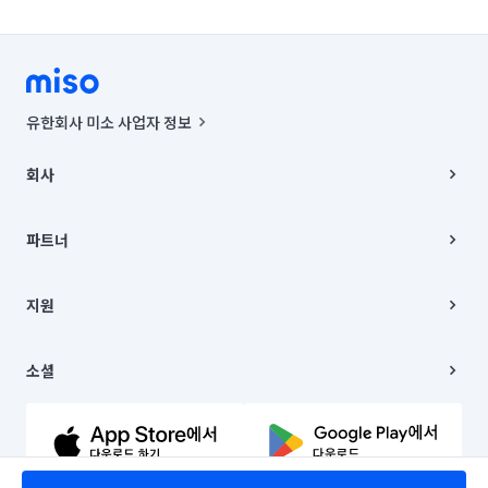
유한회사 미소 사업자 정보
사업자등록번호 : 291-87-00271 | 인허가번호 : 2016-3220163-14-5-
00019 |
회사
통신판매신고번호 : 2024-서울종로-1400(공정거래위원회 정보) |
대표이사 : CHING VICTOR COLUMBIA RHEE
회사소개
주소 | 본사: 서울특별시 종로구 율곡로 6(중학동, 트윈트리빌딩) B동 5층
채용
파트너
컨택센터 : 서울특별시 종로구 수송동 율곡로 24, 7층, 8층 미소
블로그
유한회사 미소는 통신판매중개자이며, 통신판매의 당사자가 아닙니다.
파트너 지원
상품, 상품정보, 거래에 관한 의무와 책임은 거래당사자에게 있습니다.
이사
지원
언론 보도 관련 문의:
contact@getmiso.com
이사 청소/입주 청소
대표번호: 1577-8808
고객센터
© 유한회사 미소. Miso, Inc. All Rights Reserved.
이용약관
소셜
개인정보처리방침
파트너 위치정보 이용약관
링크드인
문의하기
유튜브