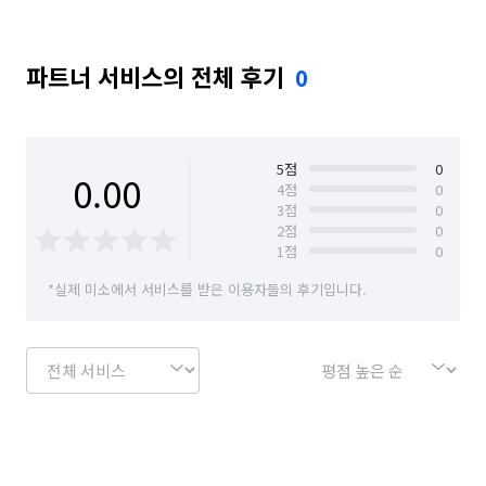
파트너 서비스의 전체 후기
0
5
점
0
0.00
4
점
0
3
점
0
2
점
0
1
점
0
*실제 미소에서 서비스를 받은 이용자들의 후기입니다.