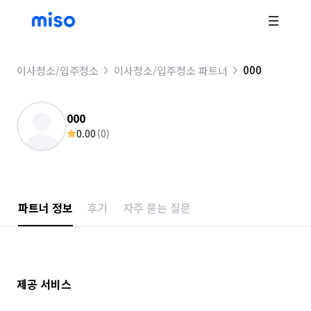
000
이사청소/입주청소
이사청소/입주청소 파트너
000
0.00
(
0
)
파트너 정보
후기
자주 묻는 질문
제공 서비스