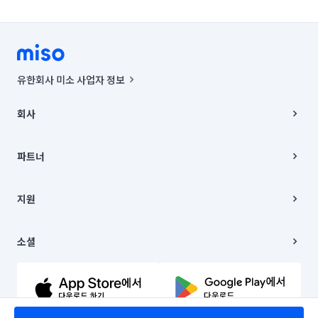
유한회사 미소 사업자 정보
사업자등록번호 : 291-87-00271 | 인허가번호 : 2016-3220163-14-5-
00019 |
회사
통신판매신고번호 : 2024-서울종로-1400(공정거래위원회 정보) |
대표이사 : CHING VICTOR COLUMBIA RHEE
회사소개
주소 | 본사: 서울특별시 종로구 율곡로 6(중학동, 트윈트리빌딩) B동 5층
채용
파트너
컨택센터 : 서울특별시 종로구 수송동 율곡로 24, 7층, 8층 미소
블로그
유한회사 미소는 통신판매중개자이며, 통신판매의 당사자가 아닙니다.
파트너 지원
상품, 상품정보, 거래에 관한 의무와 책임은 거래당사자에게 있습니다.
이사
지원
언론 보도 관련 문의:
contact@getmiso.com
이사 청소/입주 청소
대표번호: 1577-8808
고객센터
© 유한회사 미소. Miso, Inc. All Rights Reserved.
이용약관
소셜
개인정보처리방침
파트너 위치정보 이용약관
링크드인
문의하기
유튜브