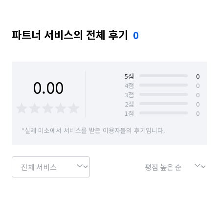
파트너 서비스의 전체 후기
0
5
점
0
0.00
4
점
0
3
점
0
2
점
0
1
점
0
*실제 미소에서 서비스를 받은 이용자들의 후기입니다.