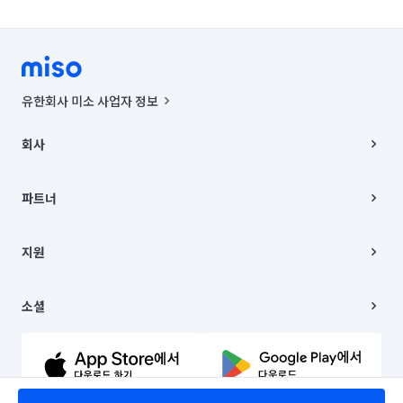
유한회사 미소 사업자 정보
사업자등록번호 : 291-87-00271 | 인허가번호 : 2016-3220163-14-5-
00019 |
회사
통신판매신고번호 : 2024-서울종로-1400(공정거래위원회 정보) |
대표이사 : CHING VICTOR COLUMBIA RHEE
회사소개
주소 | 본사: 서울특별시 종로구 율곡로 6(중학동, 트윈트리빌딩) B동 5층
채용
파트너
컨택센터 : 서울특별시 종로구 수송동 율곡로 24, 7층, 8층 미소
블로그
유한회사 미소는 통신판매중개자이며, 통신판매의 당사자가 아닙니다.
파트너 지원
상품, 상품정보, 거래에 관한 의무와 책임은 거래당사자에게 있습니다.
이사
지원
언론 보도 관련 문의:
contact@getmiso.com
이사 청소/입주 청소
대표번호: 1577-8808
고객센터
© 유한회사 미소. Miso, Inc. All Rights Reserved.
이용약관
소셜
개인정보처리방침
파트너 위치정보 이용약관
링크드인
문의하기
유튜브