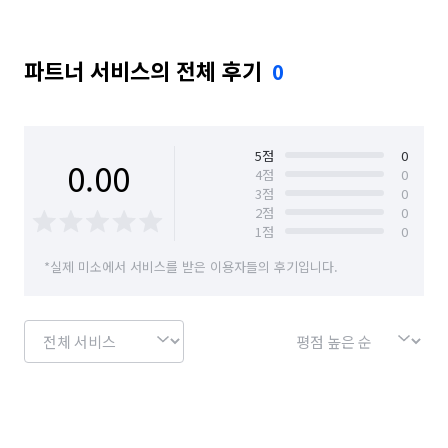
파트너 서비스의 전체 후기
0
5
점
0
0.00
4
점
0
3
점
0
2
점
0
1
점
0
*실제 미소에서 서비스를 받은 이용자들의 후기입니다.