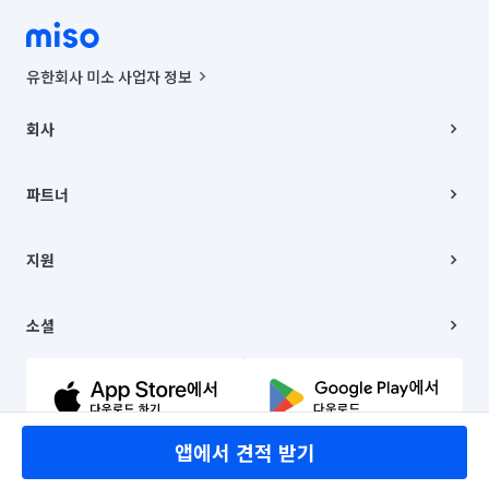
유한회사 미소 사업자 정보
사업자등록번호 : 291-87-00271 | 인허가번호 : 2016-3220163-14-5-
00019 |
회사
통신판매신고번호 : 2024-서울종로-1400(공정거래위원회 정보) |
대표이사 : CHING VICTOR COLUMBIA RHEE
회사소개
주소 | 본사: 서울특별시 종로구 율곡로 6(중학동, 트윈트리빌딩) B동 5층
채용
파트너
컨택센터 : 서울특별시 종로구 수송동 율곡로 24, 7층, 8층 미소
블로그
유한회사 미소는 통신판매중개자이며, 통신판매의 당사자가 아닙니다.
파트너 지원
상품, 상품정보, 거래에 관한 의무와 책임은 거래당사자에게 있습니다.
이사
지원
언론 보도 관련 문의:
contact@getmiso.com
이사 청소/입주 청소
대표번호: 1577-8808
고객센터
© 유한회사 미소. Miso, Inc. All Rights Reserved.
이용약관
소셜
개인정보처리방침
파트너 위치정보 이용약관
링크드인
문의하기
유튜브
앱에서 견적 받기