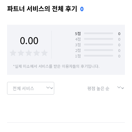
파트너 서비스의 전체 후기
0
5
점
0
0.00
4
점
0
3
점
0
2
점
0
1
점
0
*실제 미소에서 서비스를 받은 이용자들의 후기입니다.