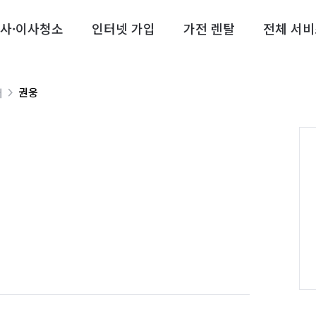
사·이사청소
인터넷 가입
가전 렌탈
전체 서비
권웅
너