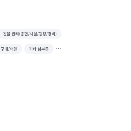
건물 관리(종합/시설/행정/경비)
 구매/배달
기타 심부름
소형물건 배달 심부름
공사·건설현장 알바
 알바
입출고·창고관리 알바
·게임장 알바
폐기물 처리
이사