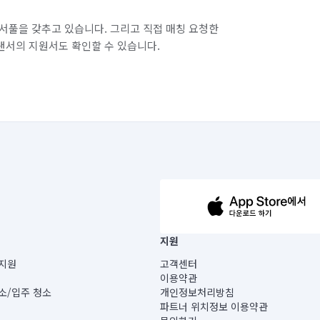
서풀을 갖추고 있습니다. 그리고 직접 매칭 요청한
랜서의 지원서도 확인할 수 있습니다.
63-14-5-00019 |
지원
보) |
지원
고객센터
빌딩) B동 5층
이용약관
 미소
소/입주 청소
개인정보처리방침
 아닙니다.
파트너 위치정보 이용약관
게 있습니다.