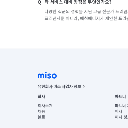
타 서비스 대비 장점은 무엇인가요?
다양한 직군의 경력을 지닌 고급 전문가 프리랜
프리랜서뿐 아니라, 매칭매니저가 제안한 프리
유한회사 미소 사업자 정보
사업자등록번호 : 291-87-00271 | 인허가번호 : 2016-32201
회사
파트너
통신판매신고번호 : 2024-서울종로-1400(공정거래위원회 정
대표이사 : CHING VICTOR COLUMBIA RHEE
회사소개
파트너 
주소 | 본사: 서울특별시 종로구 율곡로 6(중학동, 트윈트리
채용
이사
컨택센터 : 서울특별시 종로구 수송동 율곡로 24, 7층, 8층
블로그
이사 청
유한회사 미소는 통신판매중개자이며, 통신판매의 당사자가
상품, 상품정보, 거래에 관한 의무와 책임은 거래당사자에