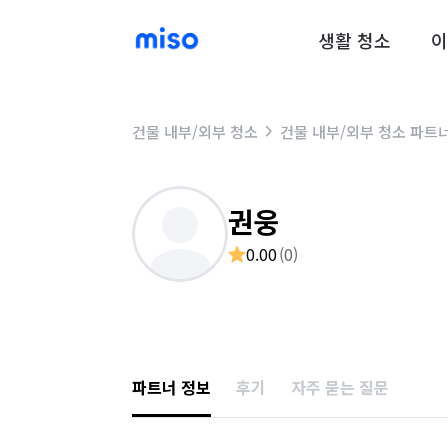
생활 청소
이
건물 내부/외부 청소
건물 내부/외부 청소 파트
권웅
0.00
(
0
)
파트너 정보
후기
자주 묻는 질문