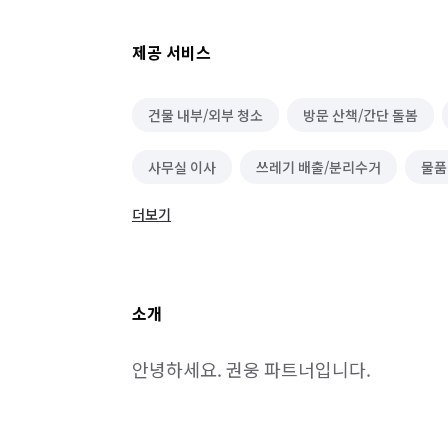
제공 서비스
건물 내부/외부 청소
방문 산책/간단 돌봄
사무실 이사
쓰레기 배출/분리수거
물품
더보기
마트장보기 심부름
기타 집안일 심부름
단기 생산·기능·노무 알바
상하차·소화물분류
소개
노래방·멀티방·만화카페 알바
PC방·오락실
안녕하세요. 권웅 파트너입니다.
철거
소형이사