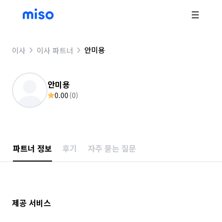
안미용
이사
이사 파트너
안미용
0.00
(
0
)
파트너 정보
후기
자주 묻는 질문
제공 서비스