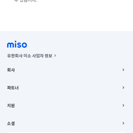
유한회사 미소 사업자 정보
사업자등록번호 : 291-87-00271 | 인허가번호 : 2016-3220163-14-5-
00019 |
회사
통신판매신고번호 : 2024-서울종로-1400(공정거래위원회 정보) |
대표이사 : CHING VICTOR COLUMBIA RHEE
회사소개
주소 | 본사: 서울특별시 종로구 율곡로 6(중학동, 트윈트리빌딩) B동 5층
채용
파트너
컨택센터 : 서울특별시 종로구 수송동 율곡로 24, 7층, 8층 미소
블로그
유한회사 미소는 통신판매중개자이며, 통신판매의 당사자가 아닙니다.
파트너 지원
상품, 상품정보, 거래에 관한 의무와 책임은 거래당사자에게 있습니다.
이사
지원
언론 보도 관련 문의:
contact@getmiso.com
이사 청소/입주 청소
대표번호: 1577-8808
고객센터
© 유한회사 미소. Miso, Inc. All Rights Reserved.
이용약관
소셜
개인정보처리방침