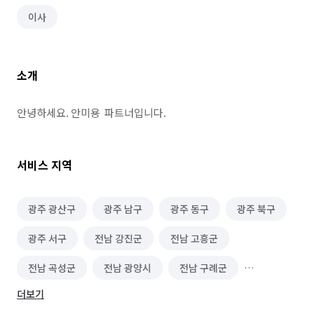
이사
소개
안녕하세요. 안미용  파트너입니다.
서비스 지역
광주 광산구
광주 남구
광주 동구
광주 북구
광주 서구
전남 강진군
전남 고흥군
전남 곡성군
전남 광양시
전남 구례군
더보기
전남 나주시
전남 담양군
전남 목포시