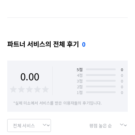
전남 무안군
전남 보성군
전남 순천시
전남 신안군
전남 여수시
전남 영광군
전남 영암군
전남 완도군
전남 장성군
파트너 서비스의 전체 후기
0
전남 장흥군
전남 진도군
전남 함평군
전남 해남군
전남 화순군
5
점
0
0.00
4
점
0
3
점
0
2
점
0
1
점
0
*실제 미소에서 서비스를 받은 이용자들의 후기입니다.