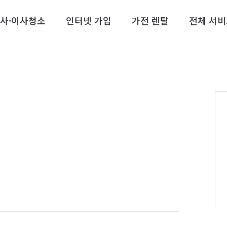
사·이사청소
인터넷 가입
가전 렌탈
전체 서비