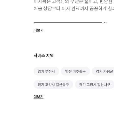
이사콕은 고객님의 부담은 줄이고, 편안한 
처음 상담부터 이사 완료까지 꼼꼼하게 함께합
━━━━━━━━━━━━━━━

더보기
🍒 이사콕 서비스 안내

🏠 원룸 · 투룸 이사

서비스 지역
📦 포장이사

경기 부천시
인천 미추홀구
경기 가평군
📦 반포장이사

경기 고양시 일산동구
경기 고양시 일산서구
🏢 사무실 이사

더보기
경기 광주시
경기 구리시
경기 군포시
🚚 가까운 거리부터 장거리 이사까지,

경기 동두천시
경기 성남시 분당구
경기