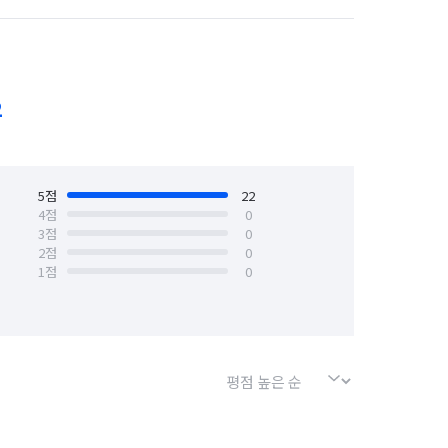
경기 수원시 장안구
경기 수원시 팔달구
안산시 상록구
경기 안성시
2
경기 양주시
경기 양평군
경기 용인시 기흥구
5
점
22
4
점
0
견적

3
점
0
경기 의왕시
경기 의정부시
2
점
0
1
점
0
경기 포천시
경기 하남시
서울 강북구
서울 강서구
서울 금천구
서울 노원구