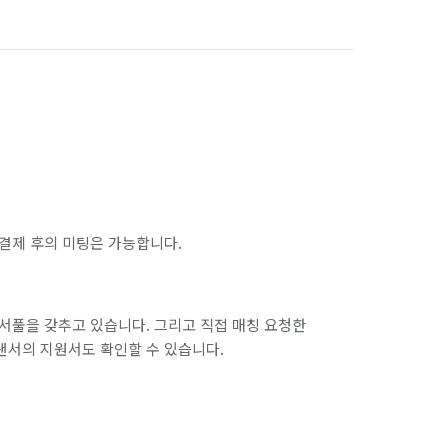
서울 마포구
서울 서대문구
 남습니다.

서울 송파구
서울 양천구
서울 종로구
서울 중구
운반하겠습니다!

인천 남구
인천 남동구
인천 동구
께하세요! 🍒
인천 옹진군
인천 중구
결제 후의 미팅은 가능합니다.
경기 부천시 오정구
경기 화성시 동탄구
경기 화성시 병점구
서풀을 갖추고 있습니다. 그리고 직접 매칭 요청한
랜서의 지원서도 확인할 수 있습니다.