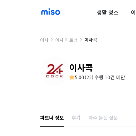
생활 청소
이
이사콕
이사
이사 파트너
이사콕
5.00
(
22
)
수행 10건 미만
파트너 정보
후기
자주 묻는 질문