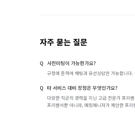
━━━━━━━━━━━━━━━

서울 도봉구
서울 동대문구
서울 동작구
❤️ 이사는 하루지만, 고객님의 만족은 오래
서울 서초구
서울 성동구
서울 성북구
서울 영등포구
서울 용산구
서울 은평구
고객님의 소중한 짐 하나하나를

자주 묻는 질문
내 가족의 물건처럼 정성을 다해 안전하게 
서울 중랑구
인천 강화군
인천 계양구
🚚❤️ 믿고 맡길 수 있는 이사, 이사콕과 함
사전미팅이 가능한가요?
인천 부평구
인천 서구
인천 연수구
규정에 준하여 채팅과 유선상담만 가능합니다. 
경기 부천시 소사구
경기 부천시 원미구
타 서비스 대비 장점은 무엇인가요?
경기 화성시 효행구
경기 화성시 만세구
다양한 직군의 경력을 지닌 고급 전문가 프리랜
프리랜서뿐 아니라, 매칭매니저가 제안한 프리