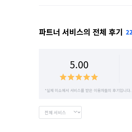
안전하고 꼼꼼하게 도와드립니다.

경기 수원시 권선구
경기 수원시 영통구
━━━━━━━━━━━━━━━

경기 시흥시
경기 안산시 단원구
경기 
파트너 서비스의 전체 후기
2
🍒 왜 이사콕일까요?

경기 안양시 동안구
경기 안양시 만안구
❤️ 고객 맞춤형 1:1 상담

경기 여주시
경기 연천군
경기 오산시
5.00
❤️ 짐의 양과 작업 환경을 고려한 합리적인 
경기 용인시 수지구
경기 용인시 처인구
❤️ 경험 많은 전문 작업팀 배정

경기 이천시
경기 파주시
경기 평택시
*실제 미소에서 서비스를 받은 이용자들의 후기입니다.
❤️ 안전한 포장과 꼼꼼한 운반

경기 화성시
서울 강남구
서울 강동구
❤️ 작업 완료 후 깔끔한 마무리까지 책임

서울 관악구
서울 광진구
서울 구로구