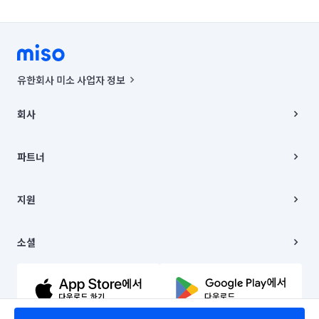
유한회사 미소 사업자 정보
사업자등록번호 : 291-87-00271 | 인허가번호 : 2016-3220163-14-5-
00019 |
회사
통신판매신고번호 : 2024-서울종로-1400(공정거래위원회 정보) |
대표이사 : CHING VICTOR COLUMBIA RHEE
회사소개
주소 | 본사: 서울특별시 종로구 율곡로 6(중학동, 트윈트리빌딩) B동 5층
채용
파트너
컨택센터 : 서울특별시 종로구 수송동 율곡로 24, 7층, 8층 미소
블로그
유한회사 미소는 통신판매중개자이며, 통신판매의 당사자가 아닙니다.
파트너 지원
상품, 상품정보, 거래에 관한 의무와 책임은 거래당사자에게 있습니다.
이사
지원
언론 보도 관련 문의:
contact@getmiso.com
이사 청소/입주 청소
대표번호: 1577-8808
고객센터
© 유한회사 미소. Miso, Inc. All Rights Reserved.
이용약관
소셜
개인정보처리방침
파트너 위치정보 이용약관
링크드인
문의하기
유튜브