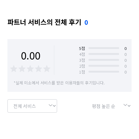
파트너 서비스의 전체 후기
0
5
점
0
0.00
4
점
0
3
점
0
2
점
0
1
점
0
*실제 미소에서 서비스를 받은 이용자들의 후기입니다.