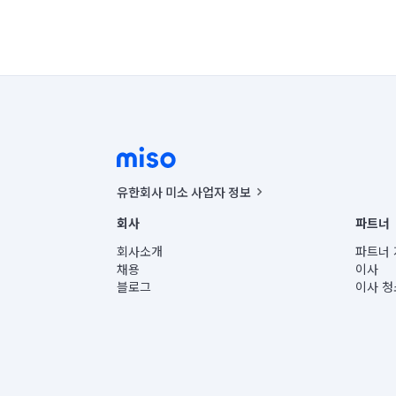
유한회사 미소 사업자 정보
사업자등록번호 : 291-87-00271 | 인허가번호 : 2016-32201
회사
파트너
통신판매신고번호 : 2024-서울종로-1400(공정거래위원회 정
대표이사 : CHING VICTOR COLUMBIA RHEE
회사소개
파트너 
주소 | 본사: 서울특별시 종로구 율곡로 6(중학동, 트윈트리
채용
이사
컨택센터 : 서울특별시 종로구 수송동 율곡로 24, 7층, 8층
블로그
이사 청
유한회사 미소는 통신판매중개자이며, 통신판매의 당사자가
상품, 상품정보, 거래에 관한 의무와 책임은 거래당사자에
언론 보도 관련 문의:
contact@getmiso.com
대표번호: 1577-8808
© 유한회사 미소. Miso, Inc. All Rights Reserved.