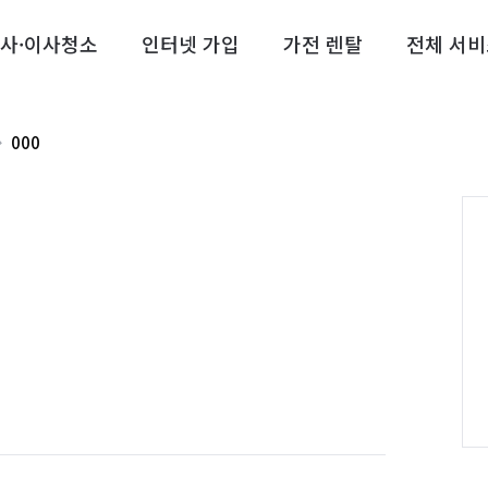
사·이사청소
인터넷 가입
가전 렌탈
전체 서비
000