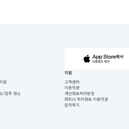
63-14-5-00019 |
지원
보) |
지원
고객센터
빌딩) B동 5층
이용약관
 미소
소/입주 청소
개인정보처리방침
 아닙니다.
파트너 위치정보 이용약관
게 있습니다.
문의하기