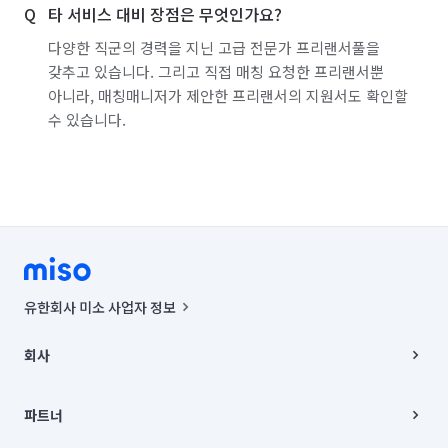
타 서비스 대비 장점은 무엇인가요?
다양한 직군의 경력을 지닌 고급 전문가 프리랜서풀을
갖추고 있습니다. 그리고 직접 매칭 요청한 프리랜서뿐
아니라, 매칭매니저가 제안한 프리랜서의 지원서도 확인할
수 있습니다.
유한회사 미소 사업자 정보
사업자등록번호 : 291-87-00271 | 인허가번호 : 2016-3220163-14-5-
00019 |
회사
통신판매신고번호 : 2024-서울종로-1400(공정거래위원회 정보) |
대표이사 : CHING VICTOR COLUMBIA RHEE
회사소개
주소 | 본사: 서울특별시 종로구 율곡로 6(중학동, 트윈트리빌딩) B동 5층
채용
파트너
컨택센터 : 서울특별시 종로구 수송동 율곡로 24, 7층, 8층 미소
블로그