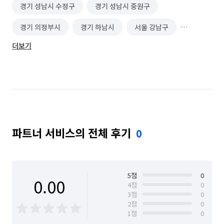
경기 성남시 수정구
경기 성남시 중원구
경기 의정부시
경기 하남시
서울 강남구
더보기
서울 강동구
서울 강북구
서울 광진구
서울 노원구
서울 도봉구
서울 동대문구
서울 성동구
서울 성북구
서울 송파구
서울 중랑구
파트너 서비스의 전체 후기
0
5
점
0
0.00
4
점
0
3
점
0
2
점
0
1
점
0