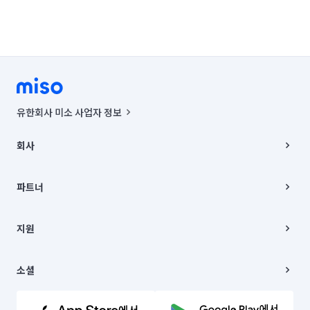
유한회사 미소 사업자 정보
사업자등록번호 : 291-87-00271 | 인허가번호 : 2016-3220163-14-5-
00019 |
회사
통신판매신고번호 : 2024-서울종로-1400(공정거래위원회 정보) |
대표이사 : CHING VICTOR COLUMBIA RHEE
회사소개
주소 | 본사: 서울특별시 종로구 율곡로 6(중학동, 트윈트리빌딩) B동 5층
채용
파트너
컨택센터 : 서울특별시 종로구 수송동 율곡로 24, 7층, 8층 미소
블로그
유한회사 미소는 통신판매중개자이며, 통신판매의 당사자가 아닙니다.
파트너 지원
상품, 상품정보, 거래에 관한 의무와 책임은 거래당사자에게 있습니다.
이사
지원
언론 보도 관련 문의:
contact@getmiso.com
이사 청소/입주 청소
대표번호: 1577-8808
고객센터
© 유한회사 미소. Miso, Inc. All Rights Reserved.
이용약관
소셜
개인정보처리방침
파트너 위치정보 이용약관
링크드인