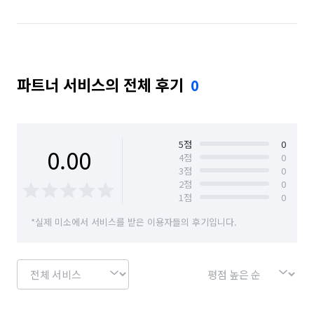
파트너 서비스의 전체 후기
0
5
점
0
0.00
4
점
0
3
점
0
2
점
0
1
점
0
*실제 미소에서 서비스를 받은 이용자들의 후기입니다.