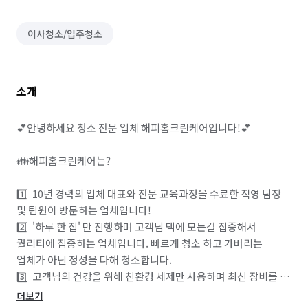
이사청소/입주청소
소개
💕안녕하세요 청소 전문 업체 해피홈크린케어입니다!💕

👪해피홈크린케어는?

1️⃣  10년 경력의 업체 대표와 전문 교육과정을 수료한 직영 팀장 
및 팀원이 방문하는 업체입니다!

2️⃣  '하루 한 집' 만 진행하며 고객님 댁에 모든걸 집중해서 
퀄리티에 집중하는 업체입니다. 빠르게 청소 하고 가버리는 
업체가 아닌 정성을 다해 청소합니다.  

3️⃣  고객님의 건강을 위해 친환경 세제만 사용하며 최신 장비를 
구비하고 있습니다.

더보기