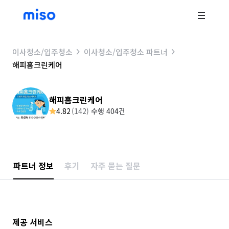
이사청소/입주청소
이사청소/입주청소 파트너
해피홈크린케어
해피홈크린케어
4.82
(
142
)
수행 404건
파트너 정보
후기
자주 묻는 질문
제공 서비스