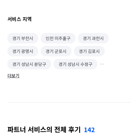
4️⃣  고압 스팀 장비로 구석구석 깨끗하게 청소해드리겠습니다! 

5️⃣  하청을 주어 작업 퀄리티를 떨어뜨리거나 외국인을 고용하여 
물의를 일으키지 않겠습니다. 

서비스 지역
6️⃣  고객님이 집에 보내주실 때 까지! 만족 하실 때 까지 최선을 
다해 청소를 진행 합니다. 

경기 부천시
인천 미추홀구
경기 과천시
경기 광명시
경기 군포시
경기 김포시
 🌟고객님에게 제공되는 무료 서비스

경기 성남시 분당구
경기 성남시 수정구
🌳 청소 마무리 후 친환경 편백향 원액 성분의 피톤치드로 공기의 
질을 신선하게 !

더보기
경기 성남시 중원구
경기 수원시 권선구
🫧 집 전체 살균소독, 새집증후군 인테리어 후 유해성분제거 !

🏠 하자 체크 서비스 !

경기 수원시 영통구
경기 수원시 장안구
경기 수원시 팔달구
경기 시흥시
전문가의 노하우로 정확하게 ! 

경기 안산시 단원구
경기 안산시 상록구
내 가족 내 집처럼 최선을 !

해피홈크린케어의 체계적인 청소 서비스 ! 청결하고 쾌적한 생활 
파트너 서비스의 전체 후기
142
경기 안양시 동안구
경기 안양시 만안구
공간을 만듭니다.
