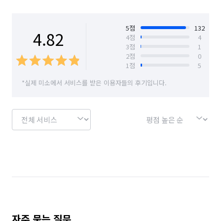
내 집을 청소하듯 고객님 댁을 들어갈 땐 헌집이지만 나올 땐 
경기 오산시
경기 용인시 기흥구
새집으로 바꿔드리는 해피홈크린케어 입니다.

경기 용인시 수지구
경기 의왕시
경기 화성시
5
점
132
4.82
4
점
4
3
점
1
인천 남구
인천 남동구
인천 동구
문의 사항은 언제든지 아래의 번호로 연락 주시면 친절하게 상담 
2
점
0
도와드리겠습니다. 감사합니다.

1
점
5
인천 부평구
인천 서구
인천 연수구
📞010-2664-2996
*실제 미소에서 서비스를 받은 이용자들의 후기입니다.
인천 중구
경기 부천시 소사구
경기 부천시 원미구
경기 부천시 오정구
경기 화성시 동탄구
경기 화성시 효행구
경기 화성시 만세구
경기 화성시 병점구
자주 묻는 질문