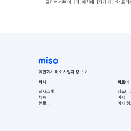
프리랜서뿐 아니라, 매칭매니저가 제안한 프리
유한회사 미소 사업자 정보
사업자등록번호 : 291-87-00271 | 인허가번호 : 2016-32201
회사
파트너
통신판매신고번호 : 2024-서울종로-1400(공정거래위원회 정
대표이사 : CHING VICTOR COLUMBIA RHEE
회사소개
파트너 
주소 | 본사: 서울특별시 종로구 율곡로 6(중학동, 트윈트리
채용
이사
컨택센터 : 서울특별시 종로구 수송동 율곡로 24, 7층, 8층
블로그
이사 청
유한회사 미소는 통신판매중개자이며, 통신판매의 당사자가
상품, 상품정보, 거래에 관한 의무와 책임은 거래당사자에
언론 보도 관련 문의:
contact@getmiso.com
대표번호: 1577-8808
© 유한회사 미소. Miso, Inc. All Rights Reserved.