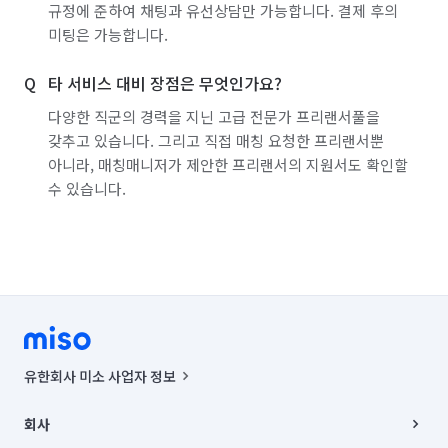
규정에 준하여 채팅과 유선상담만 가능합니다. 결제 후의
미팅은 가능합니다.
타 서비스 대비 장점은 무엇인가요?
다양한 직군의 경력을 지닌 고급 전문가 프리랜서풀을
갖추고 있습니다. 그리고 직접 매칭 요청한 프리랜서뿐
아니라, 매칭매니저가 제안한 프리랜서의 지원서도 확인할
수 있습니다.
유한회사 미소 사업자 정보
사업자등록번호 : 291-87-00271 | 인허가번호 : 2016-3220163-14-5-
00019 |
회사
통신판매신고번호 : 2024-서울종로-1400(공정거래위원회 정보) |