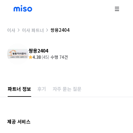
쌍용2404
이사
이사 파트너
쌍용2404
4.38
(
45
)
수행 74건
파트너 정보
후기
자주 묻는 질문
제공 서비스