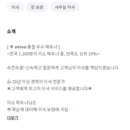
이사
짐 보관
사무실 이사
소개
[ 🌟 𝗺𝗶𝘀𝗼 품질 우수 파트너 ]

<전국 1,200명의 미소 파트너 중, 만족도 상위 10%>

속전속결! 신속하고 깔끔하게 고객님의 이사를 책임지겠습니다.

👍 20년 이상 경력의 이사 전문가

🌟고객에게 최고의 이사 서비스를 제공합니다🌟

미소 파트너님은 

⛑️ 파손에 대비해 이사 보험에 가입 

👌 사업자등록증 보유

더보기
👌 주선 사업 허가증 보유
