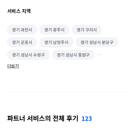
 GTS 금성 익프레스는 특별해요! 

서비스 지역
🚫 사전에 협의하지 않은 당일 추가 요금 없음 

🧑‍🤝‍🧑 내국인으로 구성된 팀 

✅ 방문 견적, 상담 담당자가 현장에 직접 투입

경기 과천시
경기 광주시
경기 구리시
🧱 바닥 보호를 위해 보강 자재 사용

경기 군포시
경기 남양주시
경기 성남시 분당구
📦 파손 방지를 위한 이중 포장 제공

👩‍🦯 이사 후 간단한 청소 서비스 제공 가능

경기 성남시 수정구
경기 성남시 중원구
🎀 깔끔하고 안전한 포장 자재 사용 

📺 벽걸이 TV 설치 가능 (대리석,타일 등 제외)

더보기
경기 수원시 권선구
경기 수원시 영통구
🪜 사다리차 보유 업체 

🧦 깨끗한 이사를 위한 덧신,실내화 착용

경기 수원시 장안구
경기 안양시 동안구
⚙️ 에어컨 분리 서비스 제공 가능

경기 안양시 만안구
경기 용인시 기흥구
🪄 냉장고 청소 서비스 제공 가능

🔧 커튼 및 부착물 설치 가능

경기 용인시 수지구
경기 의왕시
경기 하남시
🧊 식품은 아이스 박스에 따로 포장 

💑🏻 이사 경험이 많은 가족으로 구성된 팀
파트너 서비스의 전체 후기
123
서울 강남구
서울 강동구
서울 강북구
서울 강서구
서울 관악구
서울 광진구