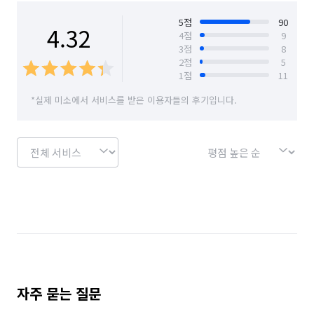
서울 구로구
서울 금천구
서울 노원구
5
점
90
4.32
4
점
9
3
점
8
서울 도봉구
서울 동대문구
서울 동작구
2
점
5
1
점
11
서울 마포구
서울 서대문구
서울 서초구
*실제 미소에서 서비스를 받은 이용자들의 후기입니다.
서울 성동구
서울 성북구
서울 송파구
서울 양천구
서울 영등포구
서울 용산구
서울 은평구
서울 종로구
서울 중구
서울 중랑구
자주 묻는 질문