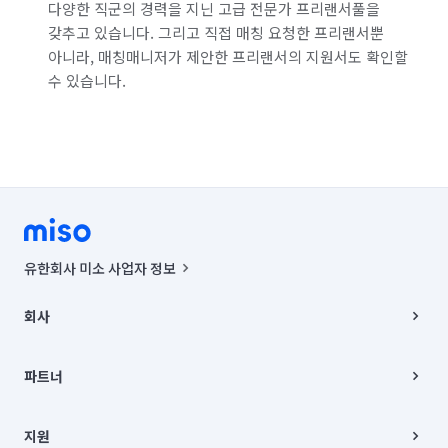
다양한 직군의 경력을 지닌 고급 전문가 프리랜서풀을
갖추고 있습니다. 그리고 직접 매칭 요청한 프리랜서뿐
아니라, 매칭매니저가 제안한 프리랜서의 지원서도 확인할
수 있습니다.
유한회사 미소 사업자 정보
사업자등록번호 : 291-87-00271 | 인허가번호 : 2016-3220163-14-5-
00019 |
회사
통신판매신고번호 : 2024-서울종로-1400(공정거래위원회 정보) |
대표이사 : CHING VICTOR COLUMBIA RHEE
회사소개
주소 | 본사: 서울특별시 종로구 율곡로 6(중학동, 트윈트리빌딩) B동 5층
채용
파트너
컨택센터 : 서울특별시 종로구 수송동 율곡로 24, 7층, 8층 미소
블로그
유한회사 미소는 통신판매중개자이며, 통신판매의 당사자가 아닙니다.
파트너 지원
상품, 상품정보, 거래에 관한 의무와 책임은 거래당사자에게 있습니다.
이사
지원
언론 보도 관련 문의:
contact@getmiso.com