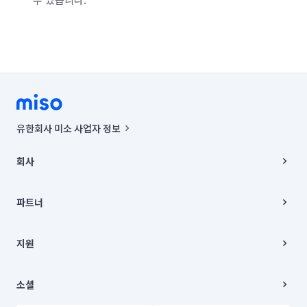
유한회사 미소 사업자 정보
사업자등록번호 : 291-87-00271 | 인허가번호 : 2016-3220163-14-5-
00019 |
회사
통신판매신고번호 : 2024-서울종로-1400(공정거래위원회 정보) |
대표이사 : CHING VICTOR COLUMBIA RHEE
회사소개
주소 | 본사: 서울특별시 종로구 율곡로 6(중학동, 트윈트리빌딩) B동 5층
채용
파트너
컨택센터 : 서울특별시 종로구 수송동 율곡로 24, 7층, 8층 미소
블로그
유한회사 미소는 통신판매중개자이며, 통신판매의 당사자가 아닙니다.
파트너 지원
상품, 상품정보, 거래에 관한 의무와 책임은 거래당사자에게 있습니다.
이사
지원
언론 보도 관련 문의:
contact@getmiso.com
이사 청소/입주 청소
대표번호: 1577-8808
고객센터
© 유한회사 미소. Miso, Inc. All Rights Reserved.
이용약관
소셜
개인정보처리방침