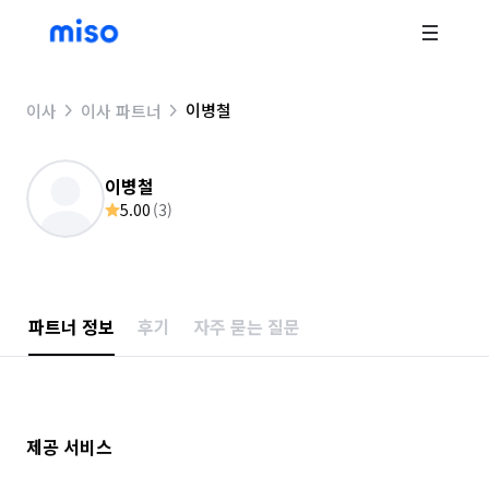
이병철
이사
이사 파트너
이병철
5.00
(
3
)
파트너 정보
후기
자주 묻는 질문
제공 서비스