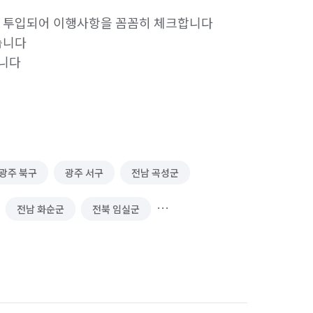
에 투입되어 이행사항을 꼼꼼히 체크합니다

니다

습니다
광주 북구
광주 서구
전남 곡성군
전남 화순군
전북 임실군