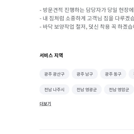
- 방문견적 진행하는 담당자가 당일 현장
- 내 짐처럼 소중하게 고객님 짐을 다루겠습
- 바닥 보양작업 철저, 덧신 착용 꼭 하겠
서비스 지역
광주 광산구
광주 남구
광주 동구
전남 나주시
전남 영광군
전남 영암군
더보기
전북 장수군
전북 정읍시