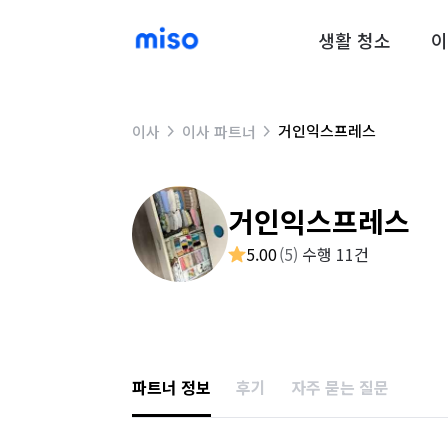
생활 청소
이
거인익스프레스
이사
이사 파트너
거인익스프레스
5.00
(
5
)
수행 11건
파트너 정보
후기
자주 묻는 질문