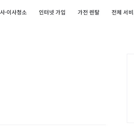
사·이사청소
인터넷 가입
가전 렌탈
전체 서비