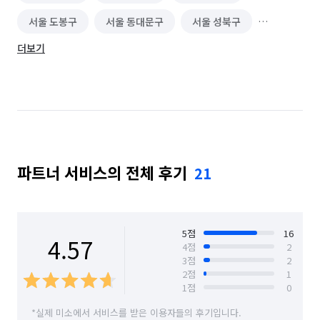
서울 도봉구
서울 동대문구
서울 성북구
더보기
서울 송파구
서울 중랑구
파트너 서비스의 전체 후기
21
5
점
16
4.57
4
점
2
3
점
2
2
점
1
1
점
0
*실제 미소에서 서비스를 받은 이용자들의 후기입니다.