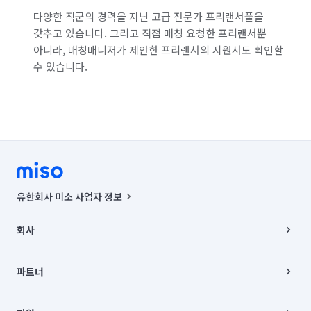
다양한 직군의 경력을 지닌 고급 전문가 프리랜서풀을
갖추고 있습니다. 그리고 직접 매칭 요청한 프리랜서뿐
아니라, 매칭매니저가 제안한 프리랜서의 지원서도 확인할
수 있습니다.
유한회사 미소 사업자 정보
사업자등록번호 : 291-87-00271 | 인허가번호 : 2016-3220163-14-5-
00019 |
회사
통신판매신고번호 : 2024-서울종로-1400(공정거래위원회 정보) |
대표이사 : CHING VICTOR COLUMBIA RHEE
회사소개
주소 | 본사: 서울특별시 종로구 율곡로 6(중학동, 트윈트리빌딩) B동 5층
채용
파트너
컨택센터 : 서울특별시 종로구 수송동 율곡로 24, 7층, 8층 미소
블로그
유한회사 미소는 통신판매중개자이며, 통신판매의 당사자가 아닙니다.
파트너 지원
상품, 상품정보, 거래에 관한 의무와 책임은 거래당사자에게 있습니다.