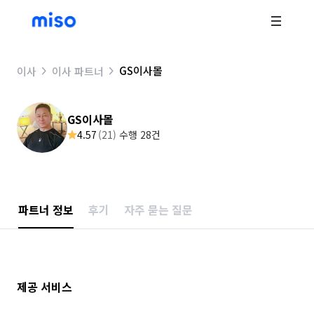
GS이사몰
이사
이사 파트너
GS이사몰
4.57
(
21
)
수행 28건
파트너 정보
후기
자주 묻는 질문
제공 서비스