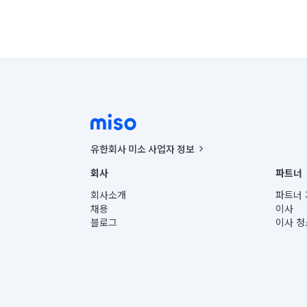
유한회사 미소 사업자 정보
사업자등록번호 : 291-87-00271 | 인허가번호 : 2016-32201
회사
파트너
통신판매신고번호 : 2024-서울종로-1400(공정거래위원회 정
대표이사 : CHING VICTOR COLUMBIA RHEE
회사소개
파트너 
주소 | 본사: 서울특별시 종로구 율곡로 6(중학동, 트윈트리
채용
이사
컨택센터 : 서울특별시 종로구 수송동 율곡로 24, 7층, 8층
블로그
이사 청
유한회사 미소는 통신판매중개자이며, 통신판매의 당사자가
상품, 상품정보, 거래에 관한 의무와 책임은 거래당사자에
언론 보도 관련 문의:
contact@getmiso.com
대표번호: 1577-8808
© 유한회사 미소. Miso, Inc. All Rights Reserved.