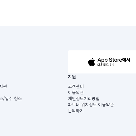
63-14-5-00019 |
지원
보) |
지원
고객센터
빌딩) B동 5층
이용약관
 미소
소/입주 청소
개인정보처리방침
 아닙니다.
파트너 위치정보 이용약관
게 있습니다.
문의하기