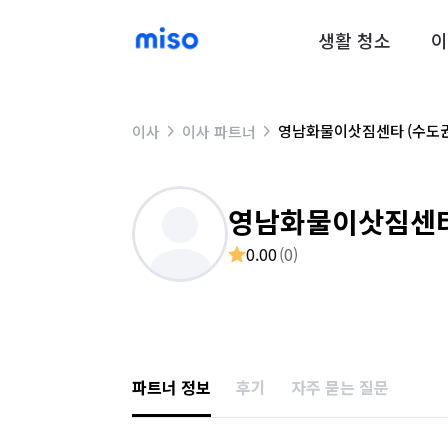
생활 청소
이
영남화물이삿짐센타 (수도권
이사
이사 파트너
영남화물이삿짐센타
0.00
(
0
)
파트너 정보
후기
자주 묻는 질문