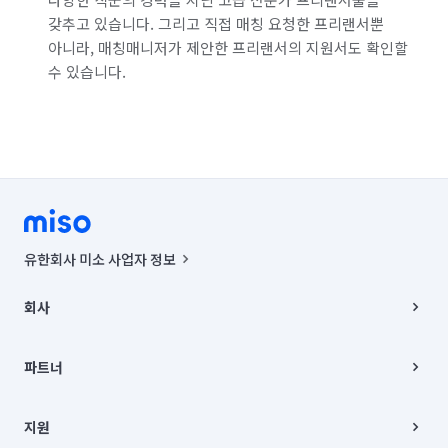
갖추고 있습니다. 그리고 직접 매칭 요청한 프리랜서뿐
아니라, 매칭매니저가 제안한 프리랜서의 지원서도 확인할
수 있습니다.
유한회사 미소 사업자 정보
사업자등록번호 : 291-87-00271 | 인허가번호 : 2016-3220163-14-5-
00019 |
회사
통신판매신고번호 : 2024-서울종로-1400(공정거래위원회 정보) |
대표이사 : CHING VICTOR COLUMBIA RHEE
회사소개
주소 | 본사: 서울특별시 종로구 율곡로 6(중학동, 트윈트리빌딩) B동 5층
채용
파트너
컨택센터 : 서울특별시 종로구 수송동 율곡로 24, 7층, 8층 미소
블로그
유한회사 미소는 통신판매중개자이며, 통신판매의 당사자가 아닙니다.
파트너 지원
상품, 상품정보, 거래에 관한 의무와 책임은 거래당사자에게 있습니다.
이사
지원
언론 보도 관련 문의:
contact@getmiso.com
이사 청소/입주 청소