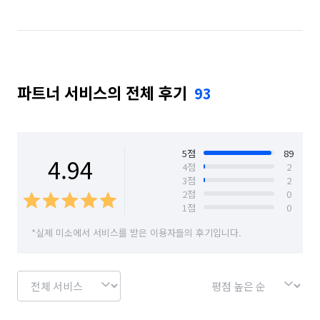
서울 관악구
서울 광진구
서울 구로구
서울 금천구
서울 노원구
서울 도봉구
서울 동대문구
서울 동작구
서울 마포구
파트너 서비스의 전체 후기
93
서울 서대문구
서울 서초구
서울 성동구
서울 성북구
서울 송파구
서울 양천구
서울 영등포구
서울 용산구
서울 은평구
5
점
89
4.94
4
점
2
3
점
2
서울 종로구
서울 중구
서울 중랑구
2
점
0
1
점
0
*실제 미소에서 서비스를 받은 이용자들의 후기입니다.