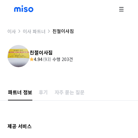
친절이사짐
이사
이사 파트너
친절이사짐
4.94
(
93
)
수행 203건
파트너 정보
후기
자주 묻는 질문
제공 서비스