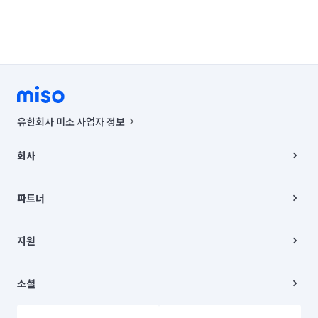
유한회사 미소 사업자 정보
사업자등록번호 : 291-87-00271 | 인허가번호 : 2016-3220163-14-5-
00019 |
회사
통신판매신고번호 : 2024-서울종로-1400(공정거래위원회 정보) |
대표이사 : CHING VICTOR COLUMBIA RHEE
회사소개
주소 | 본사: 서울특별시 종로구 율곡로 6(중학동, 트윈트리빌딩) B동 5층
채용
파트너
컨택센터 : 서울특별시 종로구 수송동 율곡로 24, 7층, 8층 미소
블로그
유한회사 미소는 통신판매중개자이며, 통신판매의 당사자가 아닙니다.
파트너 지원
상품, 상품정보, 거래에 관한 의무와 책임은 거래당사자에게 있습니다.
이사
지원
언론 보도 관련 문의:
contact@getmiso.com
이사 청소/입주 청소
대표번호: 1577-8808
고객센터
© 유한회사 미소. Miso, Inc. All Rights Reserved.
이용약관
소셜
개인정보처리방침
파트너 위치정보 이용약관
링크드인