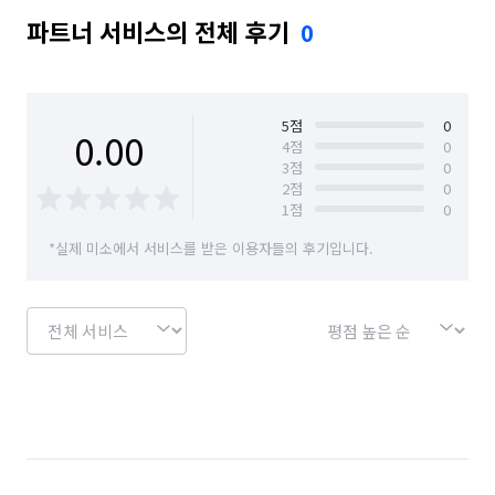
파트너 서비스의 전체 후기
0
5
점
0
0.00
4
점
0
3
점
0
2
점
0
1
점
0
*실제 미소에서 서비스를 받은 이용자들의 후기입니다.