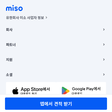
유한회사 미소 사업자 정보
사업자등록번호 : 291-87-00271 | 인허가번호 : 2016-3220163-14-5-
00019 |
회사
통신판매신고번호 : 2024-서울종로-1400(공정거래위원회 정보) |
대표이사 : CHING VICTOR COLUMBIA RHEE
회사소개
주소 | 본사: 서울특별시 종로구 율곡로 6(중학동, 트윈트리빌딩) B동 5층
채용
파트너
컨택센터 : 서울특별시 종로구 수송동 율곡로 24, 7층, 8층 미소
블로그
유한회사 미소는 통신판매중개자이며, 통신판매의 당사자가 아닙니다.
파트너 지원
상품, 상품정보, 거래에 관한 의무와 책임은 거래당사자에게 있습니다.
이사
지원
언론 보도 관련 문의:
contact@getmiso.com
이사 청소/입주 청소
대표번호: 1577-8808
고객센터
© 유한회사 미소. Miso, Inc. All Rights Reserved.
이용약관
소셜
개인정보처리방침
파트너 위치정보 이용약관
링크드인
문의하기
유튜브
앱에서 견적 받기