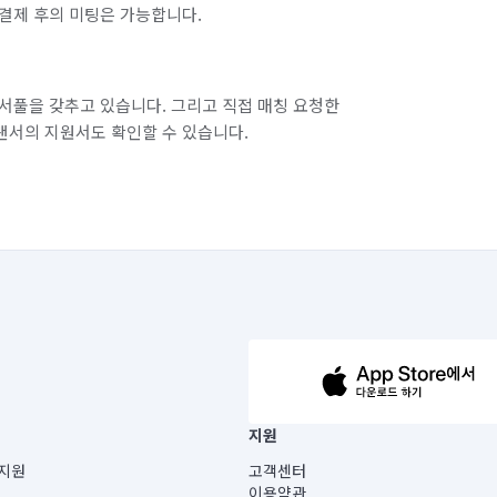
결제 후의 미팅은 가능합니다.
서풀을 갖추고 있습니다. 그리고 직접 매칭 요청한
랜서의 지원서도 확인할 수 있습니다.
63-14-5-00019 |
지원
보) |
지원
고객센터
빌딩) B동 5층
이용약관