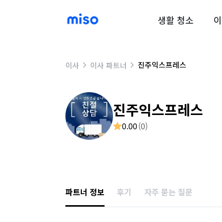
생활 청소
이
진주익스프레스
이사
이사 파트너
진주익스프레스
0.00
(
0
)
파트너 정보
후기
자주 묻는 질문