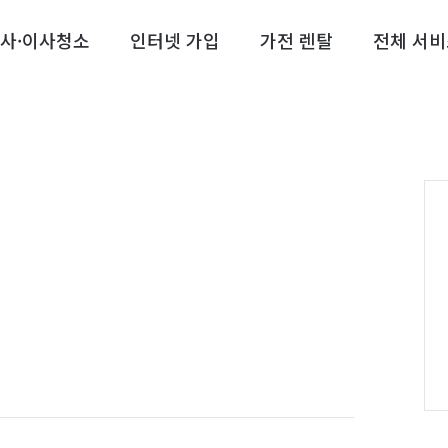
사·이사청소
인터넷 가입
가전 렌탈
전체 서비