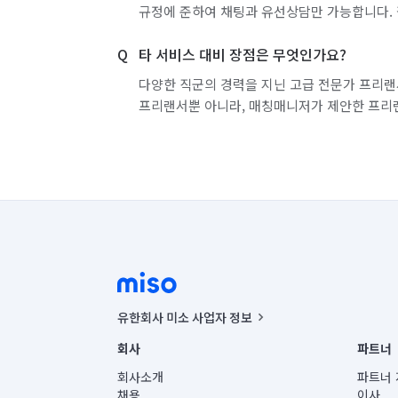
규정에 준하여 채팅과 유선상담만 가능합니다. 
타 서비스 대비 장점은 무엇인가요?
다양한 직군의 경력을 지닌 고급 전문가 프리랜
프리랜서뿐 아니라, 매칭매니저가 제안한 프리
유한회사 미소 사업자 정보
사업자등록번호 : 291-87-00271 | 인허가번호 : 2016-32201
회사
파트너
통신판매신고번호 : 2024-서울종로-1400(공정거래위원회 정
대표이사 : CHING VICTOR COLUMBIA RHEE
회사소개
파트너 
주소 | 본사: 서울특별시 종로구 율곡로 6(중학동, 트윈트리
채용
이사