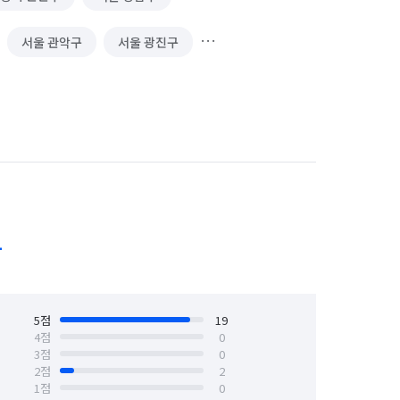
서울 관악구
서울 광진구
서울 도봉구
서울 동대문구
서울 서초구
서울 성동구
서울 영등포구
서울 용산구
서울 중랑구
1
5
점
19
4
점
0
3
점
0
2
점
2
1
점
0