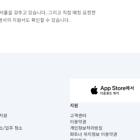
서풀을 갖추고 있습니다. 그리고 직접 매칭 요청한
랜서의 지원서도 확인할 수 있습니다.
63-14-5-00019 |
지원
보) |
지원
고객센터
빌딩) B동 5층
이용약관
 미소
소/입주 청소
개인정보처리방침
 아닙니다.
파트너 위치정보 이용약관
게 있습니다.