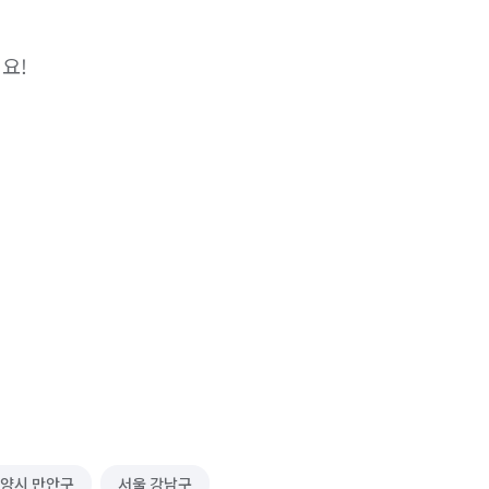
!

안양시 만안구
서울 강남구