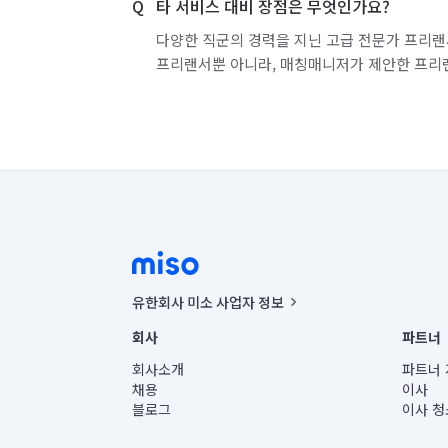
타 서비스 대비 장점은 무엇인가요?
다양한 직군의 경력을 지닌 고급 전문가 프리랜
프리랜서뿐 아니라, 매칭매니저가 제안한 프리
유한회사 미소 사업자 정보
사업자등록번호 : 291-87-00271 | 인허가번호 : 2016-32201
회사
파트너
통신판매신고번호 : 2024-서울종로-1400(공정거래위원회 정
대표이사 : CHING VICTOR COLUMBIA RHEE
회사소개
파트너 
주소 | 본사: 서울특별시 종로구 율곡로 6(중학동, 트윈트리
채용
이사
컨택센터 : 서울특별시 종로구 수송동 율곡로 24, 7층, 8층
블로그
이사 청
유한회사 미소는 통신판매중개자이며, 통신판매의 당사자가
상품, 상품정보, 거래에 관한 의무와 책임은 거래당사자에