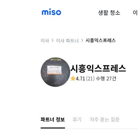
생활 청소
이
시흥익스프레스
이사
이사 파트너
시흥익스프레스
4.71
(
21
)
수행 27건
파트너 정보
후기
자주 묻는 질문