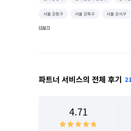
서울 강동구
서울 강북구
서울 강서구
더보기
서울 구로구
서울 금천구
서울 노원구
서울 동작구
서울 마포구
서울 서대문구
서울 성북구
서울 송파구
서울 양천구
서울 은평구
서울 종로구
서울 중구
파트너 서비스의 전체 후기
2
4.71