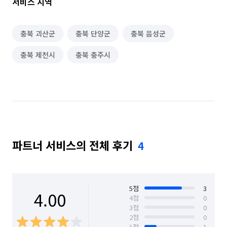
서비스 지역
충북 괴산군
충북 단양군
충북 음성군
충북 제천시
충북 충주시
파트너 서비스의 전체 후기
4
5
점
3
4.00
4
점
0
3
점
0
2
점
0
1
점
1