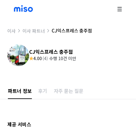
CJ익스프레스 충주점
이사
이사 파트너
CJ익스프레스 충주점
4.00
(
4
)
수행 10건 미만
파트너 정보
후기
자주 묻는 질문
제공 서비스