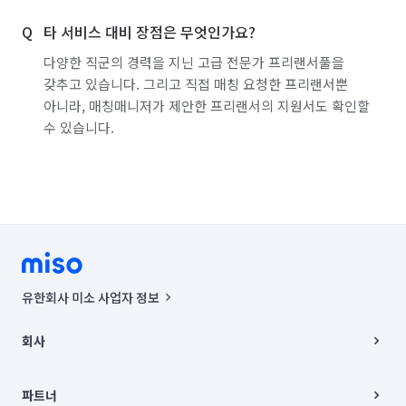
타 서비스 대비 장점은 무엇인가요?
다양한 직군의 경력을 지닌 고급 전문가 프리랜서풀을
갖추고 있습니다. 그리고 직접 매칭 요청한 프리랜서뿐
아니라, 매칭매니저가 제안한 프리랜서의 지원서도 확인할
수 있습니다.
유한회사 미소 사업자 정보
사업자등록번호 : 291-87-00271 | 인허가번호 : 2016-3220163-14-5-
00019 |
회사
통신판매신고번호 : 2024-서울종로-1400(공정거래위원회 정보) |
대표이사 : CHING VICTOR COLUMBIA RHEE
회사소개
주소 | 본사: 서울특별시 종로구 율곡로 6(중학동, 트윈트리빌딩) B동 5층
채용
파트너