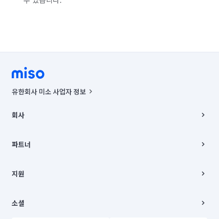
서울 종로구
서울 중구
서울 중랑구
인천 강화군
인천 계양구
인천 남구
인천 남동구
인천 동구
인천 부평구
인천 서구
인천 연수구
인천 옹진군
인천 중구
경기 화성시 동탄구
경기 화성시 효행구
유한회사 미소 사업자 정보
경기 화성시 만세구
경기 화성시 병점구
사업자등록번호 : 291-87-00271 | 인허가번호 : 2016-3220163-14-5-
00019 |
회사
통신판매신고번호 : 2024-서울종로-1400(공정거래위원회 정보) |
대표이사 : CHING VICTOR COLUMBIA RHEE
회사소개
주소 | 본사: 서울특별시 종로구 율곡로 6(중학동, 트윈트리빌딩) B동 5층
채용
파트너
컨택센터 : 서울특별시 종로구 수송동 율곡로 24, 7층, 8층 미소
블로그
유한회사 미소는 통신판매중개자이며, 통신판매의 당사자가 아닙니다.
파트너 지원
상품, 상품정보, 거래에 관한 의무와 책임은 거래당사자에게 있습니다.
이사
지원
언론 보도 관련 문의:
contact@getmiso.com
이사 청소/입주 청소
대표번호: 1577-8808
고객센터
© 유한회사 미소. Miso, Inc. All Rights Reserved.
이용약관
소셜
개인정보처리방침