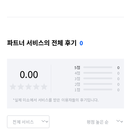
경기 구리시
경기 군포시
경기 김포시
경기 남양주시
경기 동두천시
경기 성남시 분당구
경기 성남시 수정구
경기 성남시 중원구
파트너 서비스의 전체 후기
0
경기 수원시 권선구
경기 수원시 영통구
경기 수원시 장안구
경기 수원시 팔달구
경기 시흥시
경기 안산시 단원구
5
점
0
0.00
4
점
0
3
점
0
경기 안산시 상록구
경기 안성시
2
점
0
1
점
0
경기 안양시 동안구
경기 안양시 만안구
*실제 미소에서 서비스를 받은 이용자들의 후기입니다.
경기 양주시
경기 양평군
경기 여주시
경기 연천군
경기 오산시
경기 용인시 기흥구
경기 용인시 수지구
경기 용인시 처인구