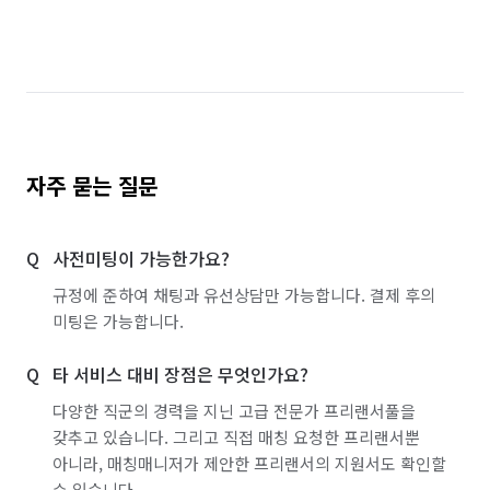
경기 의왕시
경기 의정부시
경기 이천시
경기 파주시
경기 평택시
경기 포천시
경기 하남시
경기 화성시
서울 강남구
서울 강동구
서울 강북구
서울 강서구
자주 묻는 질문
서울 관악구
서울 광진구
서울 구로구
사전미팅이 가능한가요?
서울 금천구
서울 노원구
서울 도봉구
규정에 준하여 채팅과 유선상담만 가능합니다. 결제 후의
서울 동대문구
서울 동작구
서울 마포구
미팅은 가능합니다.
서울 서대문구
서울 서초구
서울 성동구
타 서비스 대비 장점은 무엇인가요?
서울 성북구
서울 송파구
서울 양천구
다양한 직군의 경력을 지닌 고급 전문가 프리랜서풀을
갖추고 있습니다. 그리고 직접 매칭 요청한 프리랜서뿐
서울 영등포구
서울 용산구
서울 은평구
아니라, 매칭매니저가 제안한 프리랜서의 지원서도 확인할
수 있습니다.