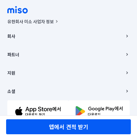
유한회사 미소 사업자 정보
사업자등록번호 : 291-87-00271 | 인허가번호 : 2016-3220163-14-5-
00019 |
회사
통신판매신고번호 : 2024-서울종로-1400(공정거래위원회 정보) |
대표이사 : CHING VICTOR COLUMBIA RHEE
회사소개
주소 | 본사: 서울특별시 종로구 율곡로 6(중학동, 트윈트리빌딩) B동 5층
채용
파트너
컨택센터 : 서울특별시 종로구 수송동 율곡로 24, 7층, 8층 미소
블로그
유한회사 미소는 통신판매중개자이며, 통신판매의 당사자가 아닙니다.
파트너 지원
상품, 상품정보, 거래에 관한 의무와 책임은 거래당사자에게 있습니다.
이사
지원
언론 보도 관련 문의:
contact@getmiso.com
이사 청소/입주 청소
대표번호: 1577-8808
고객센터
© 유한회사 미소. Miso, Inc. All Rights Reserved.
이용약관
소셜
개인정보처리방침
파트너 위치정보 이용약관
링크드인
문의하기
유튜브
앱에서 견적 받기