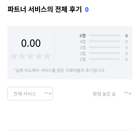
파트너 서비스의 전체 후기
0
5
점
0
0.00
4
점
0
3
점
0
2
점
0
1
점
0
*실제 미소에서 서비스를 받은 이용자들의 후기입니다.